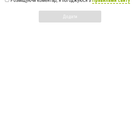
Розміщуючи коментар, я погоджуюся з
Правилами сайту
Додати