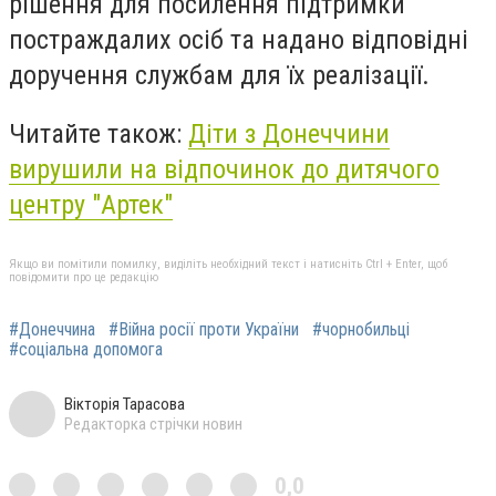
рішення для посилення підтримки
постраждалих осіб та надано відповідні
доручення службам для їх реалізації.
Читайте також:
Діти з Донеччини
вирушили на відпочинок до дитячого
центру "Артек"
Якщо ви помітили помилку, виділіть необхідний текст і натисніть Ctrl + Enter, щоб
повідомити про це редакцію
#Донеччина
#Війна росії проти України
#чорнобильці
#соціальна допомога
Вікторія Тарасова
Редакторка стрічки новин
0,0