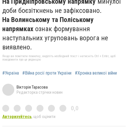
На Придніпровському напрямку
минулої
доби боєзіткнень не зафіксовано.
На Волинському та Поліському
напрямках
ознак формування
наступальних угруповань ворога не
виявлено.
Якщо ви помітили помилку, виділіть необхідний текст і натисніть Ctrl + Enter, щоб
повідомити про це редакцію
#Україна
#Війна росії проти України
#Хроніка великої війни
Вікторія Тарасова
Редакторка стрічки новин
0,0
Авторизуйтесь
, щоб оцінити