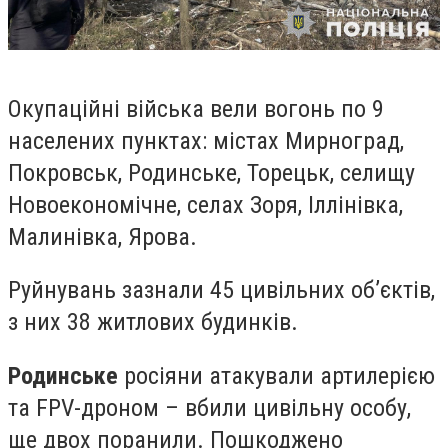
Окупаційні війська вели вогонь по 9
населених пунктах: містах Мирноград,
Покровськ, Родинське, Торецьк, селищу
Новоекономічне, селах Зоря, Іллінівка,
Малинівка, Ярова.
Руйнувань зазнали 45 цивільних об’єктів,
з них 38 житлових будинків.
Родинське
росіяни атакували артилерією
та FPV-дроном – вбили цивільну особу,
ще двох поранили. Пошкоджено