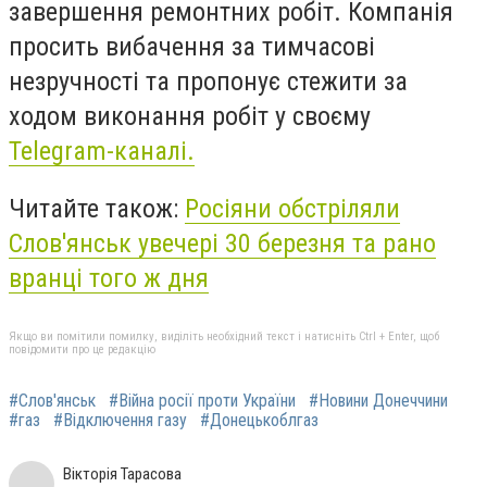
завершення ремонтних робіт. Компанія
просить вибачення за тимчасові
незручності та пропонує стежити за
ходом виконання робіт у своєму
Telegram-каналі.
Читайте також:
Росіяни обстріляли
Слов'янськ увечері 30 березня та рано
вранці того ж дня
Якщо ви помітили помилку, виділіть необхідний текст і натисніть Ctrl + Enter, щоб
повідомити про це редакцію
#Слов'янськ
#Війна росії проти України
#Новини Донеччини
#газ
#Відключення газу
#Донецькоблгаз
Вікторія Тарасова