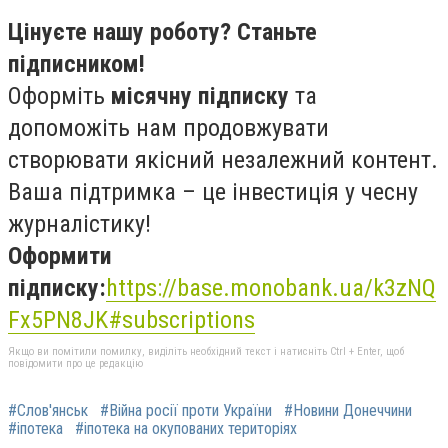
Цінуєте нашу роботу? Станьте
підписником!
Оформіть
місячну підписку
та
допоможіть нам продовжувати
створювати якісний незалежний контент.
Ваша підтримка – це інвестиція у чесну
журналістику!
Оформити
підписку:
https://base.monobank.ua/k3zNQ
Fx5PN8JK#subscriptions
Якщо ви помітили помилку, виділіть необхідний текст і натисніть Ctrl + Enter, щоб
повідомити про це редакцію
#Слов'янськ
#Війна росії проти України
#Новини Донеччини
#іпотека
#іпотека на окупованих територіях