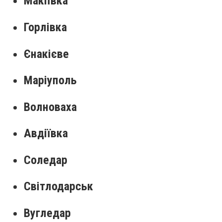
Макіївка
Горлівка
Єнакієве
Маріуполь
Волноваха
Авдіївка
Соледар
Світлодарськ
Вугледар