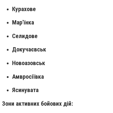
Курахове
Мар'їнка
Селидове
Докучаєвськ
Новоазовськ
Амвросіївка
Ясинувата
Зони активних бойових дій: