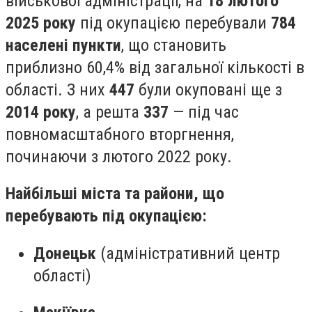
військової адміністрації, на
18 лютого
2025 року
під окупацією перебували
784
населені пункти
, що становить
приблизно 60,4% від загальної кількості в
області. З них
447
були окуповані ще з
2014 року
, а решта
337
— під час
повномасштабного вторгнення,
починаючи з лютого 2022 року.
​
Найбільші міста та райони, що
перебувають під окупацією:
Донецьк
(адміністративний центр
області)