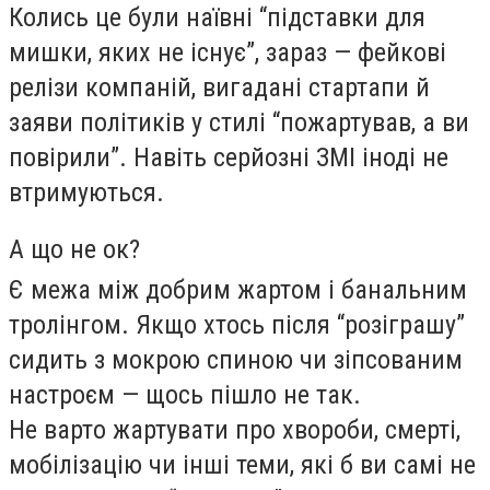
Колись це були наївні “підставки для
мишки, яких не існує”, зараз — фейкові
релізи компаній, вигадані стартапи й
заяви політиків у стилі “пожартував, а ви
повірили”. Навіть серйозні ЗМІ іноді не
втримуються.
А що не ок?
Є межа між добрим жартом і банальним
тролінгом. Якщо хтось після “розіграшу”
сидить з мокрою спиною чи зіпсованим
настроєм — щось пішло не так.
Не варто жартувати про хвороби, смерті,
мобілізацію чи інші теми, які б ви самі не