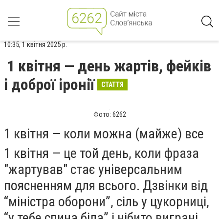
10:35, 1 квітня 2025 р.
1 квітня — день жартів, фейків
і доброї іронії
СТАТТЯ
Фото: 6262
1 квітня — коли можна (майже) все
1 квітня — це той день, коли фраза
"жартував" стає універсальним
поясненням для всього. Дзвінки від
“міністра оборони”, сіль у цукорниці,
“у тебе спина біла” і нібито виграні