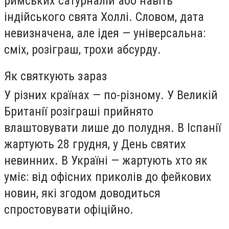
римських сатурналій або навіть
індійського свята Холлі. Словом, дата
невизначена, але ідея — універсальна:
сміх, розіграш, трохи абсурду.
Як святкують зараз
У різних країнах — по-різному. У Великій
Британії розіграші прийнято
влаштовувати лише до полудня. В Іспанії
жартують 28 грудня, у День святих
невинних. В Україні — жартують хто як
уміє: від офісних приколів до фейкових
новин, які згодом доводиться
спростовувати офіційно.