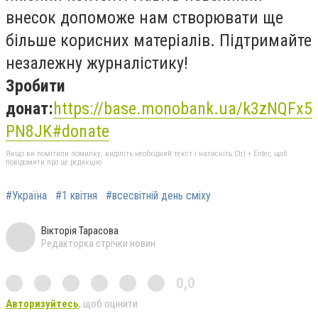
внесок допоможе нам створювати ще
більше корисних матеріалів. Підтримайте
незалежну журналістику!
Зробити
донат:
https://base.monobank.ua/k3zNQFx5
PN8JK#donate
Якщо ви помітили помилку, виділіть необхідний текст і натисніть Ctrl + Enter, щоб
повідомити про це редакцію
#Україна
#1 квітня
#всесвітній день сміху
Вікторія Тарасова
Редакторка стрічки новин
0,0
Авторизуйтесь
, щоб оцінити