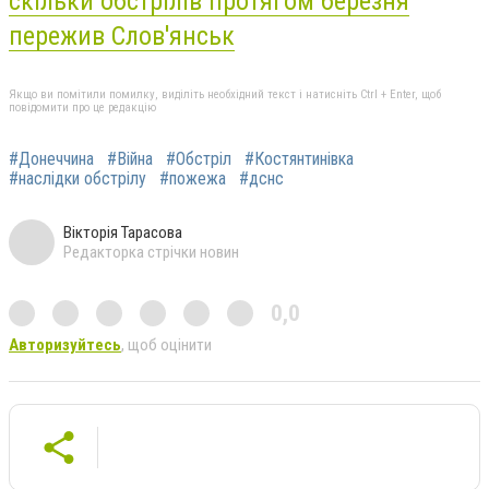
скільки обстрілів протягом березня
пережив Слов'янськ
Якщо ви помітили помилку, виділіть необхідний текст і натисніть Ctrl + Enter, щоб
повідомити про це редакцію
#Донеччина
#Війна
#Обстріл
#Костянтинівка
#наслідки обстрілу
#пожежа
#дснс
Вікторія Тарасова
Редакторка стрічки новин
0,0
Авторизуйтесь
, щоб оцінити