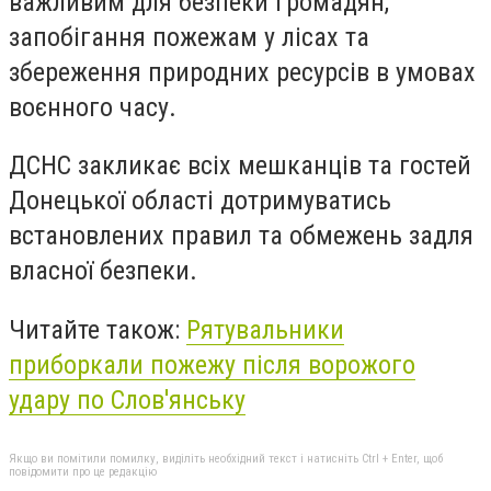
важливим для безпеки громадян,
запобігання пожежам у лісах та
збереження природних ресурсів в умовах
воєнного часу.
ДСНС закликає всіх мешканців та гостей
Донецької області дотримуватись
встановлених правил та обмежень задля
власної безпеки.
Читайте також:
Рятувальники
приборкали пожежу після ворожого
удару по Слов'янську
Якщо ви помітили помилку, виділіть необхідний текст і натисніть Ctrl + Enter, щоб
повідомити про це редакцію