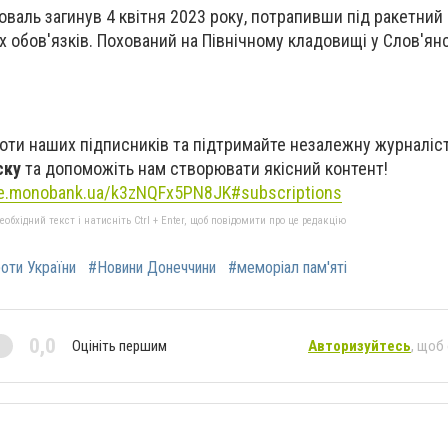
валь загинув 4 квітня 2023 року, потрапивши під ракетний 
 обов'язків. Похований на Північному кладовищі у Слов'янс
оти наших підписників та підтримайте незалежну журналіст
ску
та допоможіть нам створювати якісний контент!
se.monobank.ua/k3zNQFx5PN8JK#subscriptions
бхідний текст і натисніть Ctrl + Enter, щоб повідомити про це редакцію
роти України
#Новини Донеччини
#меморіал пам'яті
0,0
Оцініть першим
Авторизуйтесь
, щоб