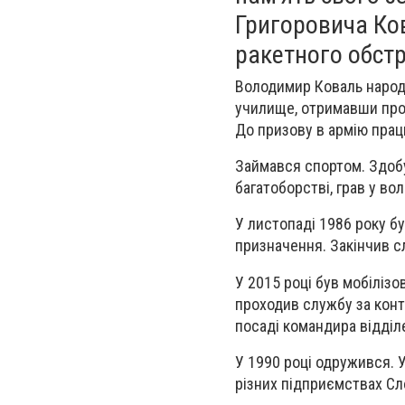
Григоровича Ков
ракетного обстр
Володимир Коваль народи
училище, отримавши про
До призову в армію пра
Займався спортом. Здобу
багатоборстві, грав у во
У листопаді 1986 року бу
призначення. Закінчив с
У 2015 році був мобілізо
проходив службу за конт
посаді командира відділ
У 1990 році одружився. 
різних підприємствах Сл