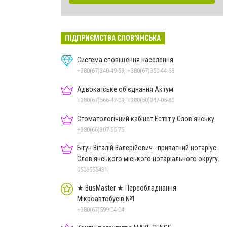
ПІДПРИЄМСТВА СЛОВ'ЯНСЬКА
Система сповіщення населення
+380(67)340-49-59, +380(67)350-44-68
Адвокатське об'єднання Актум
+380(67)566-47-09, +380(50)347-05-80
Стоматологічний кабінет Естет у Слов'янську
+380(66)307-55-75
Бігун Віталій Валерійович - приватний нотаріус
Слов'янського міського нотаріального округу
Дон.обл.
0506555431
★ BusMaster ★ Переобладнання
Мікроавтобусів №1
+380(67)599-04-04