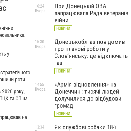
При Донецькій ОВА
ас
16:24
Вчора
запрацювала Рада ветеранів
війни
хнічне
НОВИНИ
рювальника.
Донецькоблгаз повідомив
15:30
Вчора
про планові роботи у
сть у
Слов’янську: де відключать
газ
НОВИНИ
 стратегічного
аршини роти.
«Армія відновлення» на
14:55
Вчора
Донеччині: тисячі людей
 2020 року,
долучилися до відбудови
ТЦК та СП на
громад
НОВИНИ
 працював на
Як службові собаки 18-ї
13:34