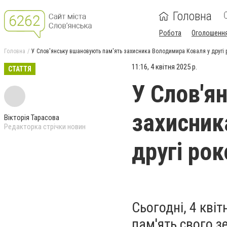
Головна
Робота
Оголошенн
Головна
У Слов'янську вшановують пам'ять захисника Володимира Коваля у другі 
11:16, 4 квітня 2025 р.
СТАТТЯ
У Слов'я
захисник
Вікторія Тарасова
Редакторка стрічки новин
другі рок
Сьогодні, 4 кві
пам'ять свого 