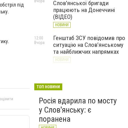
Вчора
Слов'янської бригади
обстріл під
працюють на Донеччині
ьку.
(ВІДЕО)
НОВИНИ
Генштаб ЗСУ повідомив про
12:00
ику.
Вчора
ситуацію на Слов’янському
та найближчих напрямках
НОВИНИ
Слов’янськ обстріляли 13
11:18
Вчора
разів за добу. Хроніка
великої війни: 7 серпня
ТОП НОВИНИ
НОВИНИ
Росія вдарила по мосту
 оцінити
у Слов'янську: є
поранена
НОВИНИ