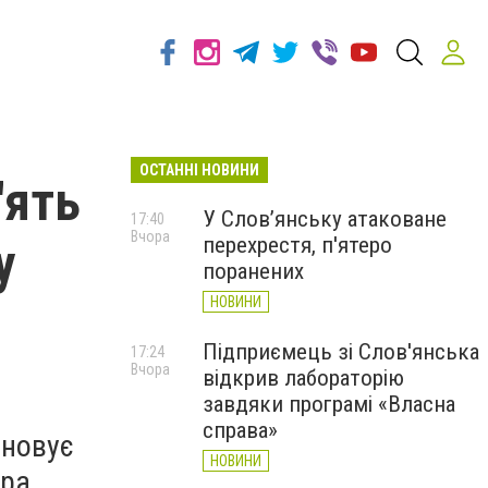
ОСТАННІ НОВИНИ
'ять
У Слов’янську атаковане
17:40
Вчора
перехрестя, п'ятеро
у
поранених
НОВИНИ
Підприємець зі Слов'янська
17:24
Вчора
відкрив лабораторію
завдяки програмі «Власна
справа»
ановує
НОВИНИ
ира