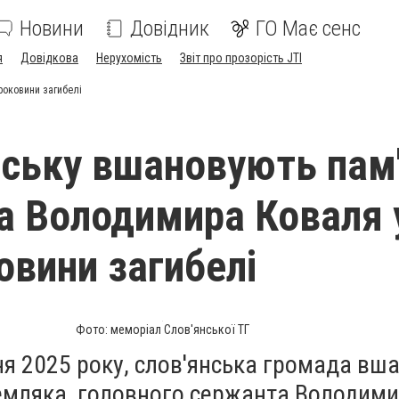
Новини
Довідник
ГО Має сенс
я
Довідкова
Нерухомість
Звіт про прозорість JTI
роковини загибелі
нську вшановують пам
а Володимира Коваля 
овини загибелі
Фото: меморіал Слов'янської ТГ
тня 2025 року, слов'янська громада вш
земляка, головного сержанта Володим