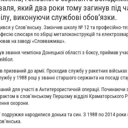
аля, який два роки тому загинув під ч
ілу, виконуючи службові обов'язки.
вся у Слов'янську. Закінчив школу № 12 та професійно-те
фесію слюсаря по збірці металоконструкцій та електрозва
цював на заводі «Словважмаш».
в звання чемпіона Донецької області з боксу, приймав уча
лейбол.
в призваний до армії. Проходив службу у ракетних військах
лужбу у 1988 році у званні старшого сержанта на посаді ст
ваний для участі в Антитерористичній операції. Починаючи з
рактом в слов'янському Першому відділі Краматорського Р
ення охорони.
У подружжя народилися донька та син. З 1988 по 2014 роки
ов'янська.