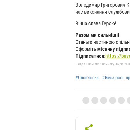
Володимир Григорович Ко
час виконання службових
Вічна слава Герою!
Разом ми сильніші!
Станьте частиною спільн
Оформіть
місячну підпи
Підписатися:
https://ba
Якщо ви помітили помилку, виділіть нео
#Слов'янськ
#Війна росії п