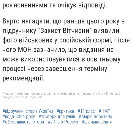
роз'ясненнями та очікує відповіді.
Варто нагадати, що раніше цього року в
підручнику "Захист Вітчизни" виявили
фото військових у російській формі, після
чого МОН зазначило, що видання не
може використовуватися в освітньому
процесі через завершення терміну
рекомендації.
Якщо ви помітили помилку, виділіть необхідний текст і натисніть Ctrl + Enter, щоб
повідомити про це редакцію
#підручник історії України
#критика
#11 клас
#НМТ
#події 2024 року
#тригери для учнів
#Марія Воротило
#об'єктивність історії
#війна з Росією
#шкільна освіта