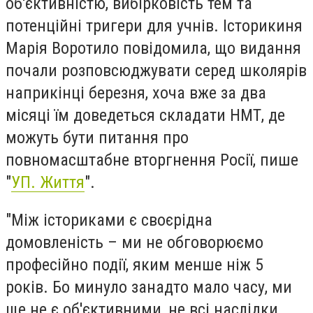
об'єктивністю, вибірковість тем та
потенційні тригери для учнів. Історикиня
Марія Воротило повідомила, що видання
почали розповсюджувати серед школярів
наприкінці березня, хоча вже за два
місяці їм доведеться складати НМТ, де
можуть бути питання про
повномасштабне вторгнення Росії, пише
"
УП. Життя
".
"Між істориками є своєрідна
домовленість – ми не обговорюємо
професійно події, яким менше ніж 5
років. Бо минуло занадто мало часу, ми
ще не є об'єктивними, не всі наслідки