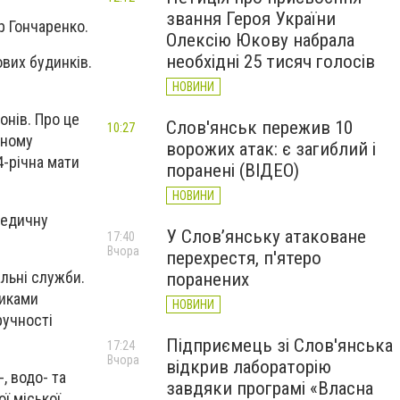
звання Героя України
р Гончаренко.
Олексію Юкову набрала
необхідні 25 тисяч голосів
вих будинків.
НОВИНИ
онів. Про це
Слов'янськ пережив 10
10:27
рному
ворожих атак: є загиблий і
4-річна мати
поранені (ВІДЕО)
НОВИНИ
медичну
У Слов’янську атаковане
17:40
Вчора
перехрестя, п'ятеро
альні служби.
поранених
никами
НОВИНИ
ручності
Підприємець зі Слов'янська
17:24
Вчора
відкрив лабораторію
, водо- та
завдяки програмі «Власна
ї міської