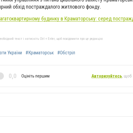
ирний обхід постраждалого житлового фонду.
багатоквартирному будинку в Краматорську: серед постраж
бхідний текст і натисніть Ctrl + Enter, щоб повідомити про це редакцію
роти України
#Краматорськ
#Обстріл
0,0
Оцініть першим
Авторизуйтесь
, щоб