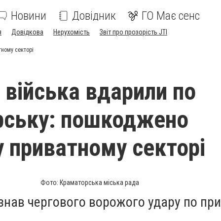
Новини
Довідник
ГО Має сенс
я
Довідкова
Нерухомість
Звіт про прозорість JTI
тному секторі
і війська вдарили по
рську: пошкоджено
у приватному секторі
Фото: Краматорська міська рада
знав чергового ворожого удару по пр