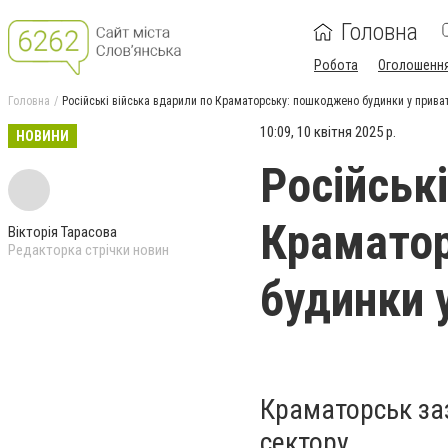
Головна
Робота
Оголошенн
Головна
Російські війська вдарили по Краматорську: пошкоджено будинки у прива
10:09, 10 квітня 2025 р.
НОВИНИ
Російськ
Крамато
Вікторія Тарасова
Редакторка стрічки новин
будинки 
Краматорськ за
сектору.