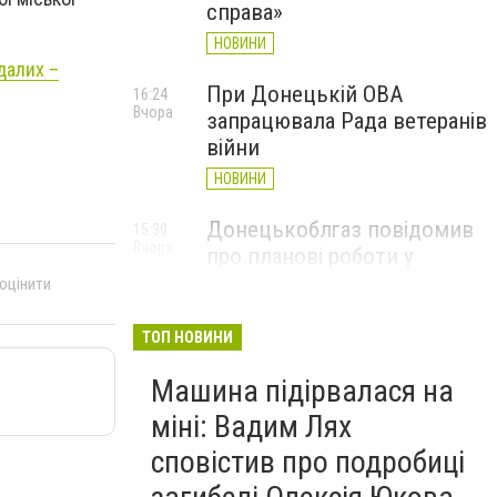
справа»
НОВИНИ
далих –
При Донецькій ОВА
16:24
Вчора
запрацювала Рада ветеранів
війни
НОВИНИ
Донецькоблгаз повідомив
15:30
Вчора
про планові роботи у
Слов’янську: де відключать
 оцінити
газ
ТОП НОВИНИ
НОВИНИ
Машина підірвалася на
міні: Вадим Лях
сповістив про подробиці