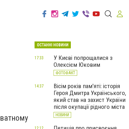
ОСТАННІ НОВИНИ
У Києві попрощалися з
17:33
Олексієм Юковим
ФОТОФАКТ
Вісім років пам'яті: історія
14:37
Героя Дмитра Українського,
який став на захист України
після окупації рідного міста
НОВИНИ
иватному
Петиція про присвоєння
12:12