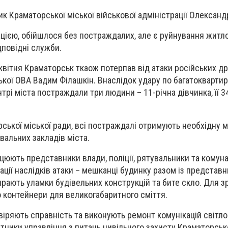
к Краматорської міської військової адміністрації Олександ
ією, обійшлося без постраждалих, але є руйнування житло
дповідні служби.
 квітня Краматорськ ткаож потерпав від атаки російських др
кої ОВА Вадим Філашкін. Внаслідок удару по багатокварти
рі міста постраждали три людини – 11-річна дівчинка, її 3
ської міської ради, всі постраждалі отримують необхідну 
вальних закладів міста.
ацюють представники влади, поліції, рятувальники та комун
ації наслідків атаки – мешканці будинку разом із представ
ирають уламки будівельних конструкцій та бите скло. Для з
 контейнери для великогабаритного сміття.
іряють справність та виконують ремонт комунікацій світло-
тники управління з питань цивільного захисту Краматорсько