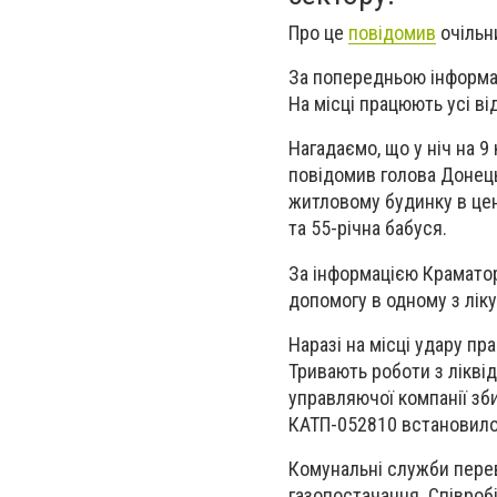
Про це
повідомив
очільни
За попередньою інформац
На місці працюють усі ві
Нагадаємо, що у ніч на 9
повідомив голова Донець
житловому будинку в цент
та 55-річна бабуся.
За інформацією Краматор
допомогу в одному з ліку
Наразі на місці удару пр
Тривають роботи з ліквід
управляючої компанії зб
КАТП-052810 встановило
Комунальні служби перев
газопостачання. Співробі