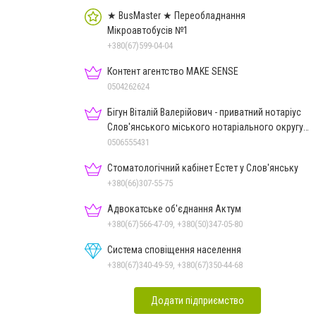
★ BusMaster ★ Переобладнання
Мікроавтобусів №1
+380(67)599-04-04
Контент агентство MAKE SENSE
0504262624
Бігун Віталій Валерійович - приватний нотаріус
Слов'янського міського нотаріального округу
Дон.обл.
0506555431
Стоматологічний кабінет Естет у Слов'янську
+380(66)307-55-75
Адвокатське об'єднання Актум
+380(67)566-47-09, +380(50)347-05-80
Система сповіщення населення
+380(67)340-49-59, +380(67)350-44-68
Додати підприємство