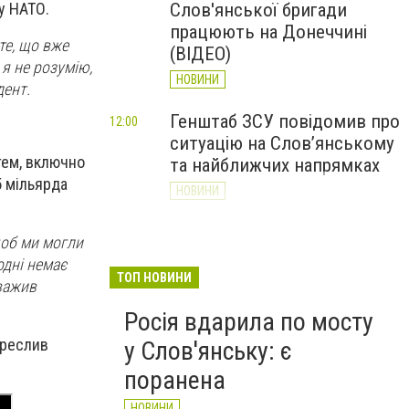
ту НАТО.
Слов'янської бригади
працюють на Донеччині
те, що вже
(ВІДЕО)
 я не розумію,
НОВИНИ
дент.
Генштаб ЗСУ повідомив про
12:00
ситуацію на Слов’янському
тем, включно
та найближчих напрямках
5 мільярда
НОВИНИ
Слов’янськ обстріляли 13
11:18
щоб ми могли
разів за добу. Хроніка
одні немає
великої війни: 7 серпня
ТОП НОВИНИ
уважив
НОВИНИ
Росія вдарила по мосту
креслив
у Слов'янську: є
поранена
НОВИНИ