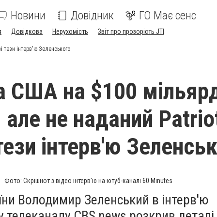
Новини
Довідник
ГО Має сенс
я
Довідкова
Нерухомість
Звіт про прозорість JTI
ві тези інтерв'ю Зеленського
 США на $100 мільярд
 але не наданий Patrio
тези інтерв'ю Зеленсь
Фото: Скрішнот з відео інтерв'ю на ютуб-каналі 60 Minutes
їни Володимир Зеленський в інтерв'ю
 телеканалу CBS news розкрив деталі