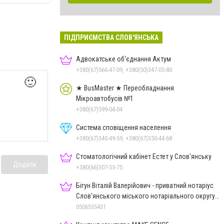
ПІДПРИЄМСТВА СЛОВ'ЯНСЬКА
Адвокатське об'єднання Актум
+380(67)566-47-09, +380(50)347-05-80
🙂
★ BusMaster ★ Переобладнання
Мікроавтобусів №1
+380(67)599-04-04
Система сповіщення населення
+380(67)340-49-59, +380(67)350-44-68
Стоматологічний кабінет Естет у Слов'янську
Додати
+380(66)307-55-75
Бігун Віталій Валерійович - приватний нотаріус
Слов'янського міського нотаріального округу
Дон.обл.
0506555431