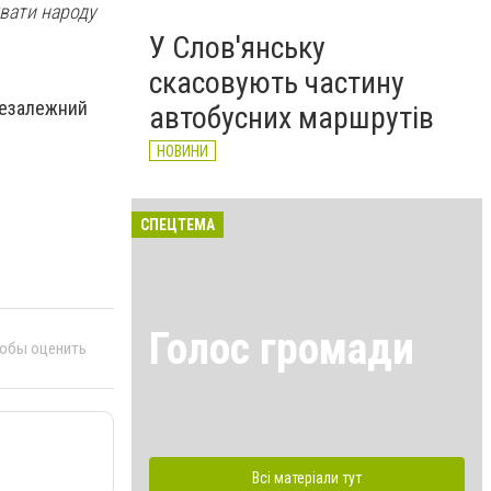
вати народу
У Слов'янську
скасовують частину
незалежний
автобусних маршрутів
НОВИНИ
СПЕЦТЕМА
Голос громади
тобы оценить
Всі матеріали тут