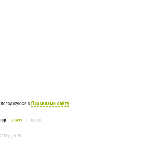
я погоджуюся з
Правилами сайту
тар:
внизу
вгорі
2025 р., 11:25