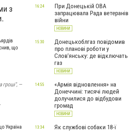
При Донецькій ОВА
16:24
ми з
запрацювала Рада ветеранів
и.
війни
НОВИНИ
ьярдів
Донецькоблгаз повідомив
15:30
снив, що
про планові роботи у
Слов’янську: де відключать
газ
НОВИНИ
«Армія відновлення» на
а гроші", —
14:55
Донеччині: тисячі людей
долучилися до відбудови
.
громад
НОВИНИ
що Україна
Як службові собаки 18-ї
13:34