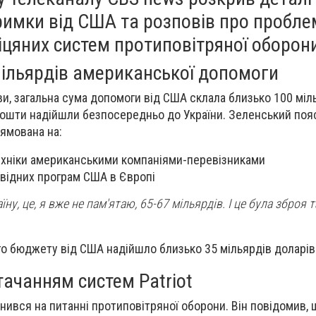
римки від США та розповів про пробле
цяних систем протиповітряної оборон
мільярдів американської допомоги
и, загальна сума допомоги від США склала близько 100 міл
і кошти надійшли безпосередньо до України. Зеленський поя
ямована на:
ехніки американськими компаніями-перевізниками
відних програм США в Європі
їну, це, я вже не пам'ятаю, 65-67 мільярдів. І це була зброя т
го бюджету від США надійшло близько 35 мільярдів доларів
ачанням систем Patriot
ився на питанні протиповітряної оборони. Він повідомив, 