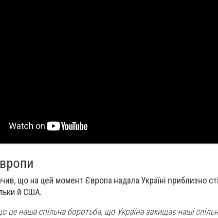
Європи
чив, що на цей момент Європа надала Україні приблизно ст
льки й США.
 це наша спільна боротьба, що Україна захищає наші спільні 