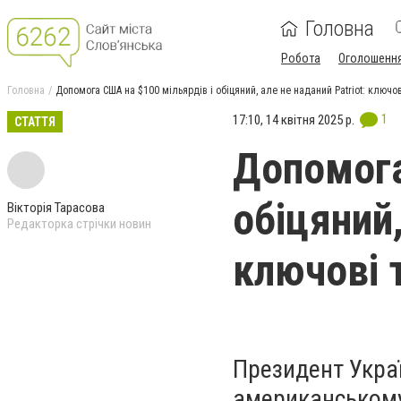
Головна
Робота
Оголошенн
Головна
Допомога США на $100 мільярдів і обіцяний, але не наданий Patriot: ключо
1
17:10, 14 квітня 2025 р.
СТАТТЯ
Допомога
обіцяний,
Вікторія Тарасова
Редакторка стрічки новин
ключові 
Президент Укра
американському