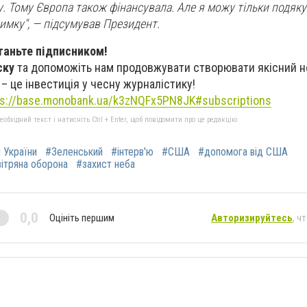
 Тому Європа також фінансувала. Але я можу тільки подяку
имку", — підсумував Президент.
таньте підписником!
ску
та допоможіть нам продовжувати створювати якісний 
– це інвестиція у чесну журналістику!
ps://base.monobank.ua/k3zNQFx5PN8JK#subscriptions
бхідний текст і натисніть Ctrl + Enter, щоб повідомити про це редакцію
и України
#Зеленський
#інтерв'ю
#США
#допомога від США
ітряна оборона
#захист неба
0,0
Оцініть першим
Авторизируйтесь
, ч