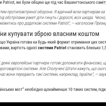
 Patriot, які були обіцяні ще під час Вашингтонського самі
стем протиповітряної оборони. Я вдячний всім партнерам за 
ід обстрілами ракет діти гинуть і дорослі, всіх шкода. Чесно,
овитись про додаткові системи Patriot", — наголосив Прези
аїни купувати зброю власним коштом
 що Україна готова на будь-який формат отримання цих сис
овами, вартість однієї
системи Patriot
становить близько 1,
і деякі європейські партнери готові допомагати фінансово, 
ороговартісні системи. Але Сполучені Штати кажуть, що сьог
час вони передають такі системи, наприклад, Ізраїлю", — за
аїнських міст" необхідно щонайменше 10 таких систем, під