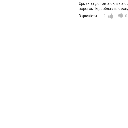
Єрмак за допомогою цього з
ворогом. Відробляють Оман,
Відповісти
0
0