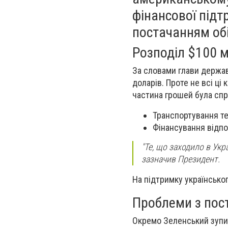
фінансової підт
постачанням обі
Розподіл $100 
За словами глави держав
доларів. Проте не всі ц
частина грошей була спр
Транспортування т
Фінансування відпо
"Те, що заходило в Укра
зазначив Президент.
На підтримку українсько
Проблеми з пост
Окремо Зеленський зупин