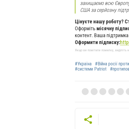
захищаємо всю Європу.
США за серйозну підтр
Цінуєте нашу роботу? С
Оформіть
місячну підпи
контент. Ваша підтримка 
Оформити підписку:
htt
Якщо ви помітили помилку, виділіть нео
#Україна
#Війна росії прот
#системи Patriot
#протипов