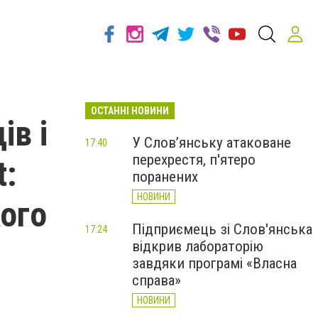
ОСТАННІ НОВИНИ
ів і
У Слов’янську атаковане
17:40
перехрестя, п'ятеро
t:
поранених
НОВИНИ
кого
Підприємець зі Слов'янська
17:24
відкрив лабораторію
завдяки програмі «Власна
справа»
НОВИНИ