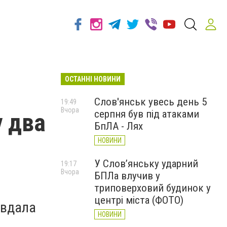
ОСТАННІ НОВИНИ
Слов'янськ увесь день 5
19:49
Вчора
серпня був під атаками
у два
БпЛА - Лях
НОВИНИ
У Слов’янську ударний
19:17
Вчора
БПЛа влучив у
триповерховий будинок у
центрі міста (ФОТО)
авдала
НОВИНИ