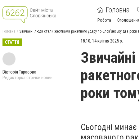
Головна
Робота
Оголошенн
Головна
Звичайні люди стали жертвами ракетного удару по Слов'янську два роки 
18:10, 14 квітня 2025 р.
СТАТТЯ
Звичайні
ракетног
Вікторія Тарасова
Редакторка стрічки новин
роки том
Сьогодні минає 
масованого раке