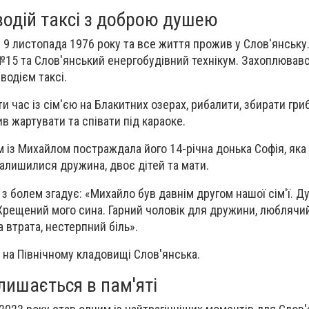
одій таксі з доброю душею
 листопада 1976 року та все життя прожив у Слов'янську.
№15 та Слов'янський енергобудівний технікум. Захоплював
водієм таксі.
 час із сім'єю на Блакитних озерах, рибалити, збирати гри
в жартувати та співати під караоке.
ом із Михайлом постраждала його 14-річна донька Софія, як
залишилися дружина, двоє дітей та мати.
з болем згадує: «Михайло був давнім другом нашої сім'ї. Д
Хрещений мого сина. Гарний чоловік для дружини, люблячи
 втрата, нестерпний біль».
на Північному кладовищі Слов'янська.
алишається в пам'яті