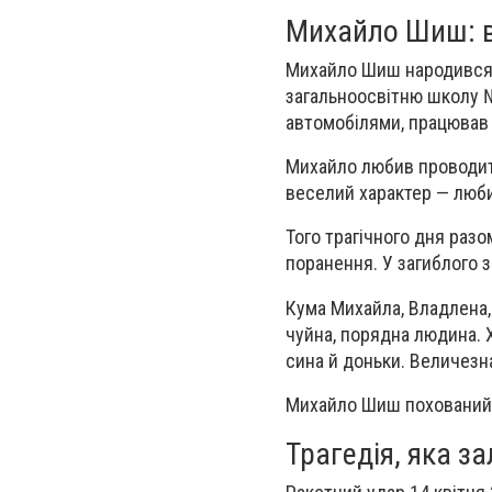
Михайло Шиш: в
Михайло Шиш народився 9
загальноосвітню школу 
автомобілями, працював 
Михайло любив проводити
веселий характер — люби
Того трагічного дня раз
поранення. У загиблого 
Кума Михайла, Владлена, 
чуйна, порядна людина. 
сина й доньки. Величезна
Михайло Шиш похований 
Трагедія, яка з