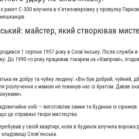
 з ракет С-300 влучила в п'ятиповерхівку у провулку Парков
мешканців.
ський: майстер, який створював мисте
родився 1 серпня 1957 року в Слов'янську. Після служби в 
ку. До 1990-го року працював токарем на «Хімпромі», згодо
атька як добру та чуйну людину: «Він був добрий, чуйний, д
ля розлучення з мамою не покинув нас із братом. Давав зна
 онуками».
дзвичайне хобі — виготовляв замки та будинки із сірників. 
, що це справжні твори мистецтва.
перебував у своїй квартирі, коли в будинок влучила ворожа 
 кладовищі Слов'янська.