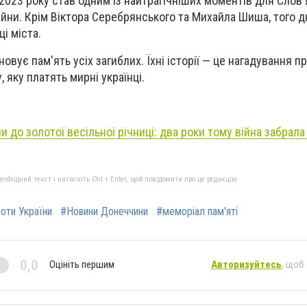
2023 року став одним із найтрагічніших моментів для Слов'
йни. Крім Віктора Серебрянського та Михайла Шиша, того д
і міста.
овує пам'ять усіх загиблих. Їхні історії — це нагадування п
, яку платять мирні українці.
 до золотої весільної річниці: два роки тому війна забрал
бхідний текст і натисніть Ctrl + Enter, щоб повідомити про це редакцію
роти України
#Новини Донеччини
#меморіал пам'яті
0,0
Оцініть першим
Авторизуйтесь
, щоб