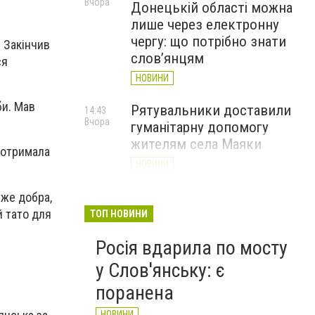
Вчора
Донецькій області можна
лише через електронну
чергу: що потрібно знати
 Закінчив
слов’янцям
ся
НОВИНИ
би. Мав
Рятувальники доставили
14:43
Вчора
гуманітарну допомогу
жителям села Маяки
а отримала
НОВИНИ
«Я і Донеччина»: стартувала
уже добра,
13:52
Вчора
онлайн-акція до Дня молоді
й тато для
ТОП НОВИНИ
НОВИНИ
Росія вдарила по мосту
у Слов'янську: є
поранена
НОВИНИ