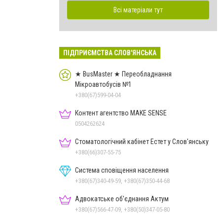
Всі матеріали тут
ПІДПРИЄМСТВА СЛОВ'ЯНСЬКА
★ BusMaster ★ Переобладнання
Мікроавтобусів №1
+380(67)599-04-04
Контент агентство MAKE SENSE
0504262624
Стоматологічний кабінет Естет у Слов'янську
+380(66)307-55-75
Система сповіщення населення
+380(67)340-49-59, +380(67)350-44-68
Адвокатське об'єднання Актум
+380(67)566-47-09, +380(50)347-05-80