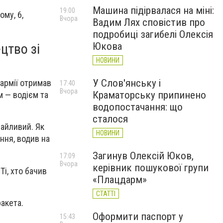
Машина підірвалася на міні:
19:00
ому, 6,
Вчора
Вадим Лях сповістив про
подробиці загибелі Олексія
Юкова
цтво зі
НОВИНИ
У Слов'янську і
армії отримав
17:40
Вчора
Краматорську припинено
м — водієм та
водопостачання: що
сталося
байливий. Як
НОВИНИ
ння, водив на
Загинув Олексій Юков,
17:09
Вчора
керівник пошукової групи
Ті, хто бачив
«Плацдарм»
СТАТТІ
ракета.
Оформити паспорт у
15:43