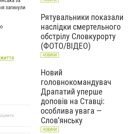
янська за
ня загинули
Рятувальники показали
наслідки смертельного
ро
обстрілу Словкурорту
(ФОТО/ВІДЕО)
НОВИНИ
а життя
Новий
головнокомандувач
Драпатий уперше
доповів на Ставці:
особлива увага —
 оцінити
Слов'янську
НОВИНИ