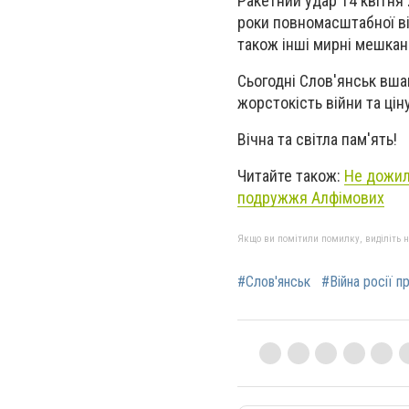
Ракетний удар 14 квітня 
роки повномасштабної ві
також інші мирні мешканц
Сьогодні Слов'янськ вшан
жорстокість війни та ціну
Вічна та світла пам'ять!
Читайте також:
Не дожили
подружжя Алфімових
Якщо ви помітили помилку, виділіть нео
#Слов'янськ
#Війна росії п