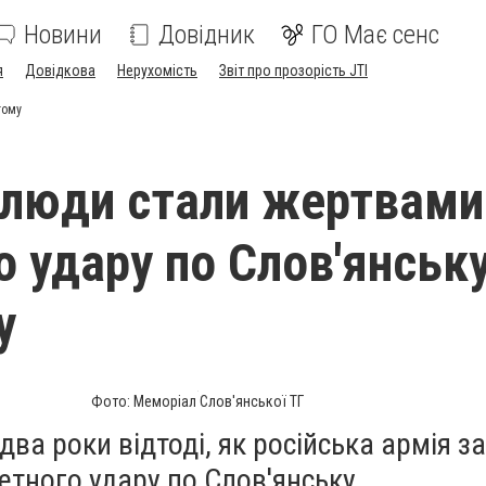
Новини
Довідник
ГО Має сенс
я
Довідкова
Нерухомість
Звіт про прозорість JTI
тому
 люди стали жертвами
о удару по Слов'янськ
у
Фото: Меморіал Слов'янської ТГ
два роки відтоді, як російська армія з
тного удару по Слов'янську.