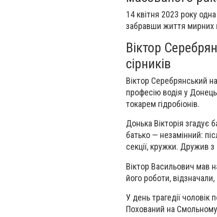
14 квітня 2023 року одна
забравши життя мирних 
Віктор Серебрян
сірників
Віктор Серебрянський на
професію водія у Донець
токарем гідробіонів.
Донька Вікторія згадує б
батько — незамінний: піс
секції, кружки. Дружив з
Віктор Васильович мав на
його роботи, відзначали
У день трагедії чоловік 
Похований на Смольному