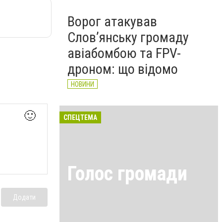
Ворог атакував
Слов’янську громаду
авіабомбою та FPV-
дроном: що відомо
НОВИНИ
🙂
СПЕЦТЕМА
Голос громади
Додати