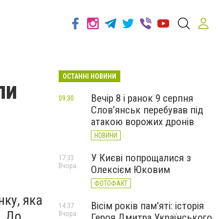
ОСТАННІ НОВИНИ
ли
Вечір 8 і ранок 9 серпня
09:30
Слов’янськ перебував під
атакою ворожих дронів
НОВИНИ
У Києві попрощалися з
17:33
Вчора
Олексієм Юковим
ФОТОФАКТ
нку, яка
Вісім років пам'яті: історія
14:37
. До
Вчора
Героя Дмитра Українського,