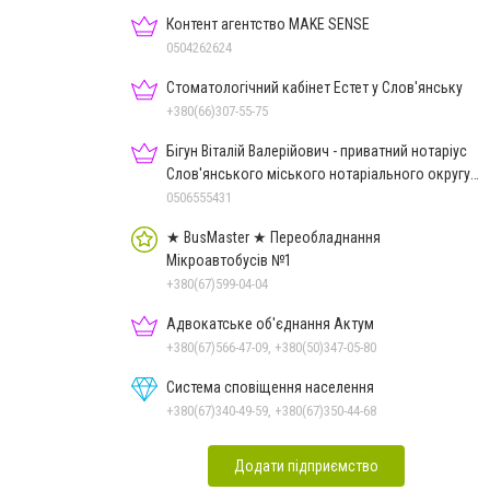
Контент агентство MAKE SENSE
0504262624
Стоматологічний кабінет Естет у Слов'янську
+380(66)307-55-75
Бігун Віталій Валерійович - приватний нотаріус
Слов'янського міського нотаріального округу
Дон.обл.
0506555431
★ BusMaster ★ Переобладнання
Мікроавтобусів №1
+380(67)599-04-04
Адвокатське об'єднання Актум
+380(67)566-47-09, +380(50)347-05-80
Система сповіщення населення
+380(67)340-49-59, +380(67)350-44-68
Додати підприємство