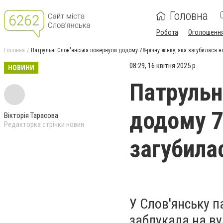
Головна
Робота
Оголошенн
Головна
Патрульні Слов'янська повернули додому 78-річну жінку, яка загубилася н
08:29, 16 квітня 2025 р.
НОВИНИ
Патрульн
додому 7
Вікторія Тарасова
Редакторка стрічки новин
загубила
У Слов'янську п
заблукала на ву