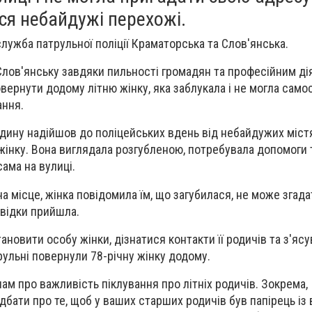
ися небайдужі перехожі.
лужба патрульної поліції Краматорська та Слов'янська.
у Слов'янську завдяки пильності громадян та професійним д
вернути додому літню жінку, яка заблукала і не могла само
ання.
дину надійшов до поліцейських вдень від небайдужих містя
 жінку. Вона виглядала розгубленою, потребувала допомоги 
ама на вулиці.
а місце, жінка повідомила їм, що загубилася, не може згада
звідки прийшла.
новити особу жінки, дізнатися контакти її родичів та з'ясу
ульні повернули 78-річну жінку додому.
ам про важливість піклування про літніх родичів. Зокрема,
дбати про те, щоб у ваших старших родичів був папірець із