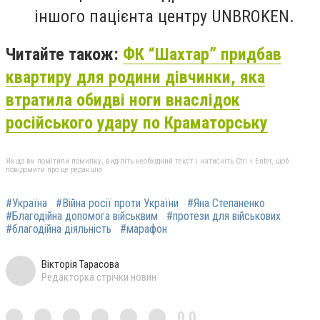
іншого пацієнта центру UNBROKEN.
Читайте також:
ФК “Шахтар” придбав
квартиру для родини дівчинки, яка
втратила обидві ноги внаслідок
російського удару по Краматорську
Якщо ви помітили помилку, виділіть необхідний текст і натисніть Ctrl + Enter, щоб
повідомити про це редакцію
#Україна
#Війна росії проти України
#Яна Степаненко
#Благодійна допомога військвим
#протези для військових
#благодійна діяльність
#марафон
Вікторія Тарасова
Редакторка стрічки новин
0,0