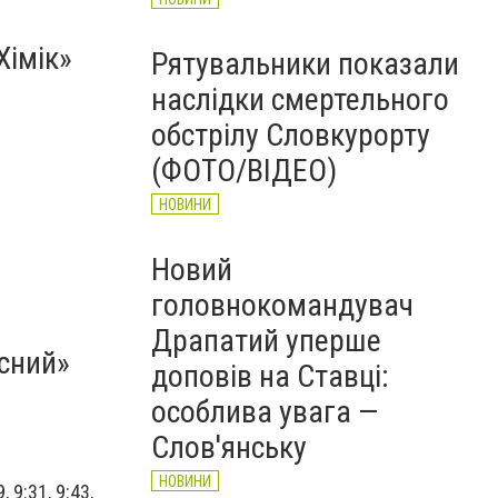
Хімік»
Рятувальники показали
наслідки смертельного
обстрілу Словкурорту
(ФОТО/ВІДЕО)
НОВИНИ
Новий
головнокомандувач
Драпатий уперше
сний»
доповів на Ставці:
особлива увага —
Слов'янську
НОВИНИ
9, 9:31, 9:43,