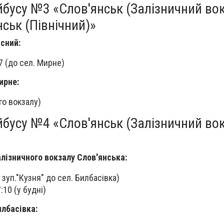
бусу №3 «Слов'янськ (Залізничний вок
ськ (Північний)»
існий:
37 (до сел. Мирне)
ирне:
го вокзалу)
бусу №4 «Слов'янськ (Залізничний вок
алізничного вокзалу Слов'янська:
з зуп."Кузня" до сел. Билбасівка)
7:10 (у будні)
илбасівка: