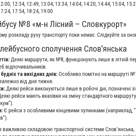
12:00, 12:34, 12:49, 13:04, 13:34, 14:04, 14:20, 14:44, 15:04, 15:2
17:24, 17:54, 18:24, 19:00
бусу №8 «м-н Лісний – Словкурорт»
тому розкладу руху транспорту поки немає. Слідкуйте за он
олейбусного сполучення Слов'янська
тів:
Деякі маршрути, як №8, функціонують лише в літній пе
б відпочивальників.
 будніх та вихідних днів:
Особливо помітно на маршруті №7
 залежно від дня тижня.
и:
Деякі рейси виконуються лише в робочі дні, позначені зі
еякі рейси мають вказівки на зміну стандартного маршруту
кум").
и:
Є рейси з особливими кінцевими зупинками (наприклад, "
в").
 важливою складовою транспортної системи Слов'янська,