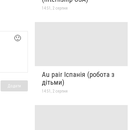
14:51, 2 серпня
🙂
Au pair Іспанія (робота з
дітьми)
Додати
14:51, 2 серпня