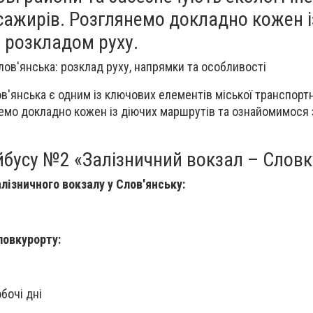
ажирів. Розглянемо докладно кожен і
 розкладом руху.
ов'янська: розклад руху, напрямки та особливості
'янська є одним із ключових елементів міської транспортн
емо докладно кожен із діючих маршрутів та ознайомимося
бусу №2 «Залізничний вокзал – Словк
лізничного вокзалу у Слов'янську:
ловкурорту:
бочі дні