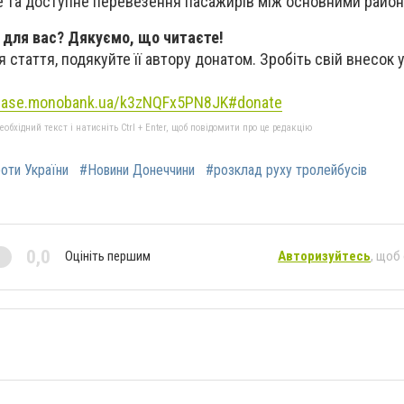
е та доступне перевезення пасажирів між основними район
 для вас? Дякуємо, що читаєте!
 стаття, подякуйте її автору донатом. Зробіть свій внесок 
/base.monobank.ua/k3zNQFx5PN8JK#donate
бхідний текст і натисніть Ctrl + Enter, щоб повідомити про це редакцію
роти України
#Новини Донеччини
#розклад руху тролейбусів
0,0
Оцініть першим
Авторизуйтесь
, щоб