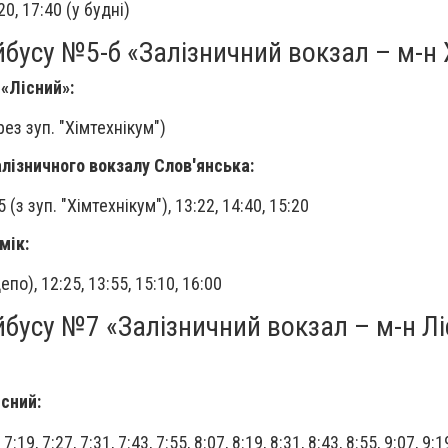
:20, 17:40 (у будні)
усу №5-б «Залізничний вокзал – м-н 
 «Лісний»:
ерез зуп. "Хімтехнікум")
алізничного вокзалу Слов'янська:
05 (з зуп. "Хімтехнікум"), 13:22, 14:40, 15:20
мік:
депо), 12:25, 13:55, 15:10, 16:00
бусу №7 «Залізничний вокзал – м-н Лі
існий:
 7:19, 7:27, 7:31, 7:43, 7:55, 8:07, 8:19, 8:31, 8:43, 8:55, 9:07, 9:1