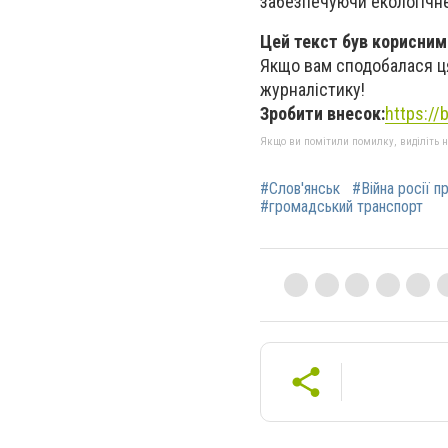
забезпечуючи екологічн
Цей текст був корисним
Якщо вам сподобалася ця
журналістику!
Зробити внесок:
https:/
Якщо ви помітили помилку, виділіть нео
#Слов'янськ
#Війна росії п
#громадський транспорт