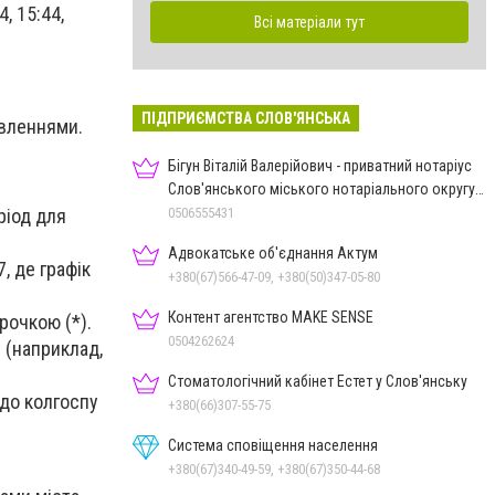
4, 15:44,
Всі матеріали тут
ПІДПРИЄМСТВА СЛОВ'ЯНСЬКА
овленнями.
Бігун Віталій Валерійович - приватний нотаріус
Слов'янського міського нотаріального округу
Дон.обл.
ріод для
0506555431
Адвокатське об'єднання Актум
, де графік
+380(67)566-47-09, +380(50)347-05-80
Контент агентство MAKE SENSE
рочкою (*).
0504262624
 (наприклад,
Стоматологічний кабінет Естет у Слов'янську
до колгоспу
+380(66)307-55-75
Система сповіщення населення
+380(67)340-49-59, +380(67)350-44-68