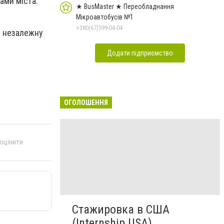
ами міста.
★ BusMaster ★ Переобладнання
Мікроавтобусів №1
+380(67)599-04-04
у незалежну
Додати підприємство
ОГОЛОШЕННЯ
 оцінити
Стажировка в США
(Internship USA)