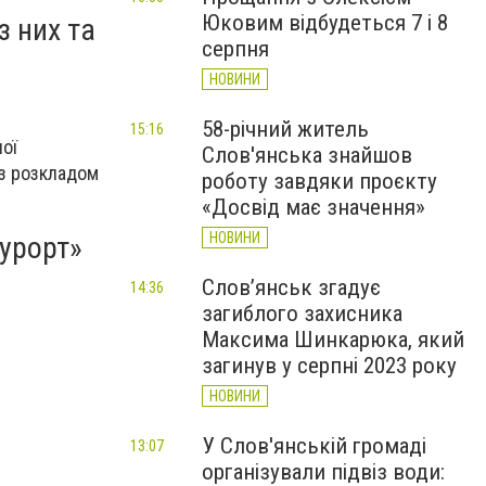
Юковим відбудеться 7 і 8
з них та
серпня
НОВИНИ
58-річний житель
15:16
ої
Слов'янська знайшов
 з розкладом
роботу завдяки проєкту
«Досвід має значення»
НОВИНИ
урорт»
Слов’янськ згадує
14:36
загиблого захисника
Максима Шинкарюка, який
загинув у серпні 2023 року
НОВИНИ
У Слов'янській громаді
13:07
організували підвіз води: