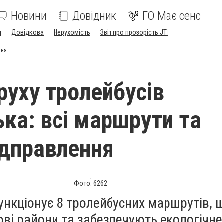
Новини
Довідник
ГО Має сенс
я
Довідкова
Нерухомість
Звіт про прозорість JTI
ння
руху тролейбусів
ька: всі маршрути та
ідправлення
Фото: 6262
ункціонує 8 тролейбусних маршрутів, 
ві райони та забезпечують екологічне