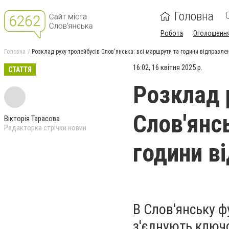
Головна
Робота
Оголошенн
Головна
Розклад руху тролейбусів Слов'янська: всі маршрути та години відправле
16:02, 16 квітня 2025 р.
СТАТТЯ
Розклад 
Слов'янс
Вікторія Тарасова
Редакторка стрічки новин
години в
В Слов'янську ф
з'єднують ключо