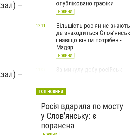
опубліковано графіки
зал) –
НОВИНИ
Більшість росіян не знають
12:11
де знаходиться Слов’янськ
і навіщо він їм потрібен -
Мадяр
НОВИНИ
За минулу добу російські
11:09
зал) –
війська 13 разів атакували
Слов'янськ. Хроніка
великої війни: 6 серпня
ТОП НОВИНИ
НОВИНИ
Росія вдарила по мосту
у Слов'янську: є
поранена
НОВИНИ