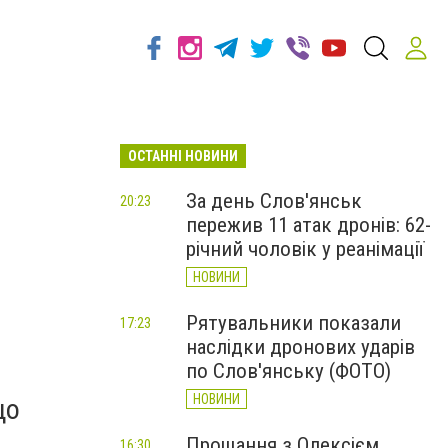
ОСТАННІ НОВИНИ
За день Слов'янськ
20:23
пережив 11 атак дронів: 62-
річний чоловік у реанімації
НОВИНИ
Рятувальники показали
17:23
наслідки дронових ударів
по Слов'янську (ФОТО)
НОВИНИ
що
Прощання з Олексієм
16:30