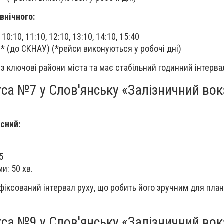
внічного:
, 10:10, 11:10, 12:10, 13:10, 14:10, 15:40
30* (до СКНАУ) (*рейси виконуються у робочі дні)
 ключові райони міста та має стабільний годинний інтервал
са №7 у Слов'янську «Залізничний вок
існий:
5
и: 50 хв.
фіксований інтервал руху, що робить його зручним для пла
са №9 у Слов'янську «Залізничний вок