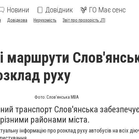
Новини
Довідник
ГО Має сенс
я
Довідкова
Нерухомість
Звіт про прозорість JTI
і маршрути Слов'янсь
озклад руху
Фото: Слов'янська МВА
ний транспорт Слов'янська забезпечує
 різними районами міста.
актуальну інформацію про розклад руху автобусів на всіх дію
ористування.