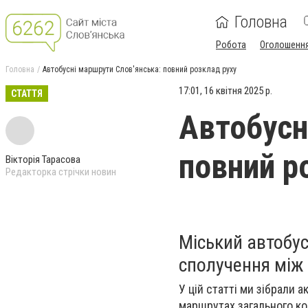
Головна
Робота
Оголошенн
Головна
Автобусні маршрути Слов'янська: повний розклад руху
17:01, 16 квітня 2025 р.
СТАТТЯ
Автобусн
повний р
Вікторія Тарасова
Редакторка стрічки новин
Міський автобус
сполучення між
У цій статті ми зібрали 
маршрутах загального к