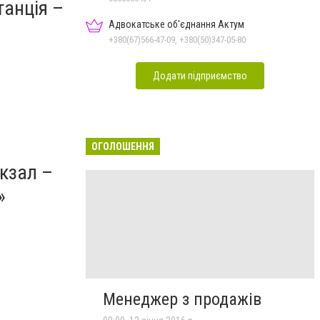
танція –
Адвокатське об'єднання Актум
+380(67)566-47-09, +380(50)347-05-80
Додати підприємство
ОГОЛОШЕННЯ
кзал –
»
Менеджер з продажів