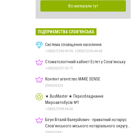
Всі матеріали тут
ПІДПРИЄМСТВА СЛОВ'ЯНСЬКА
Система сповіщення населення
+380(67)340-49-59, +380(67)350-44-68
Стоматологічний кабінет Естет у Слов'янську
+380(66)307-55-75
Контент агентство MAKE SENSE
0504262624
★ BusMaster ★ Переобладнання
Мікроавтобусів №1
+380(67)599-04-04
Бігун Віталій Валерійович - приватний нотаріус
Слов'янського міського нотаріального округу
Дон.обл.
0506555431