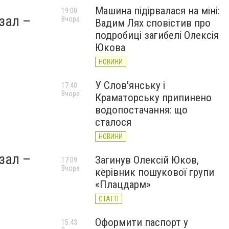
Машина підірвалася на міні:
19:00
зал –
Вчора
Вадим Лях сповістив про
подробиці загибелі Олексія
Юкова
НОВИНИ
У Слов'янську і
17:40
Вчора
Краматорську припинено
водопостачання: що
сталося
НОВИНИ
зал –
Загинув Олексій Юков,
17:09
Вчора
керівник пошукової групи
«Плацдарм»
СТАТТІ
Оформити паспорт у
15:43