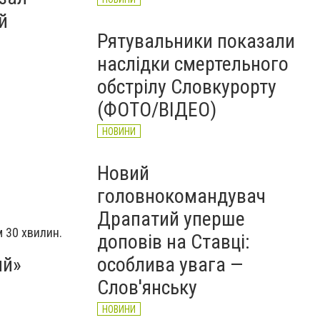
й
Рятувальники показали
наслідки смертельного
обстрілу Словкурорту
(ФОТО/ВІДЕО)
НОВИНИ
Новий
головнокомандувач
Драпатий уперше
 30 хвилин.
доповів на Ставці:
особлива увага —
ий»
Слов'янську
НОВИНИ