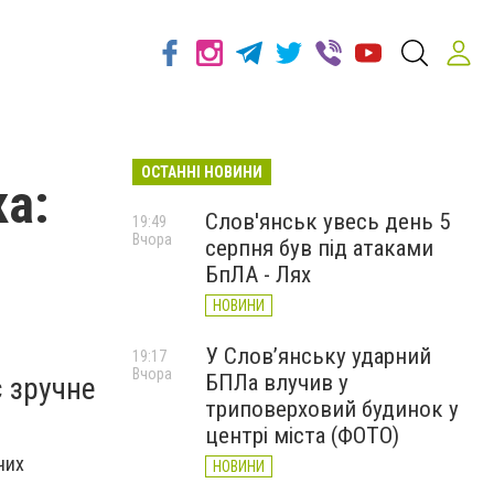
ОСТАННІ НОВИНИ
ка:
Слов'янськ увесь день 5
19:49
Вчора
серпня був під атаками
БпЛА - Лях
НОВИНИ
У Слов’янську ударний
19:17
Вчора
БПЛа влучив у
 зручне
триповерховий будинок у
центрі міста (ФОТО)
чих
НОВИНИ