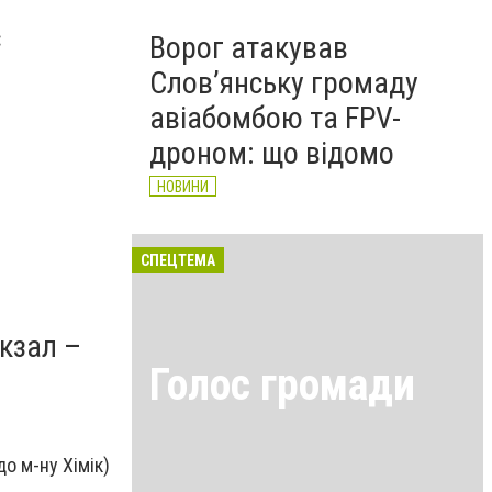
:
Ворог атакував
Слов’янську громаду
авіабомбою та FPV-
дроном: що відомо
НОВИНИ
СПЕЦТЕМА
кзал –
Голос громади
(до м-ну Хімік)