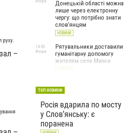
Вчора
Донецькій області можна
лише через електронну
чергу: що потрібно знати
слов’янцям
НОВИНИ
 руху.
Рятувальники доставили
14:43
зал –
Вчора
гуманітарну допомогу
жителям села Маяки
НОВИНИ
«Я і Донеччина»: стартувала
13:52
Вчора
онлайн-акція до Дня молоді
ТОП НОВИНИ
НОВИНИ
Росія вдарила по мосту
нування
у Слов'янську: є
поранена
зал –
НОВИНИ