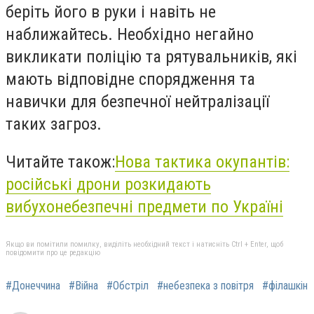
беріть його в руки і навіть не
наближайтесь. Необхідно негайно
викликати поліцію та рятувальників, які
мають відповідне спорядження та
навички для безпечної нейтралізації
таких загроз.
Читайте також:
Нова тактика окупантів:
російські дрони розкидають
вибухонебезпечні предмети по Україні
Якщо ви помітили помилку, виділіть необхідний текст і натисніть Ctrl + Enter, щоб
повідомити про це редакцію
#Донеччина
#Війна
#Обстріл
#небезпека з повітря
#філашкін