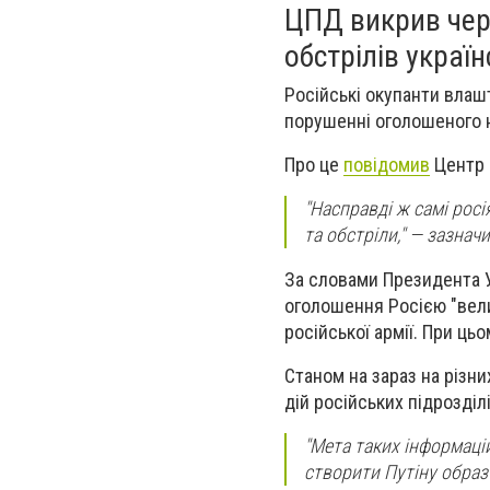
ЦПД викрив черг
обстрілів украї
Російські окупанти влаш
порушенні оголошеного 
Про це
повідомив
Центр п
"Насправді ж самі рос
та обстріли," — зазнач
За словами Президента У
оголошення Росією "вели
російської армії. При ць
Станом на зараз на різни
дій російських підрозділі
"Мета таких інформаці
створити Путіну образ 