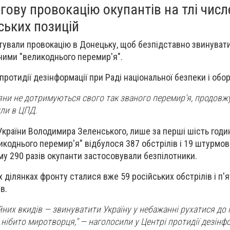
ову провокацію окупантів на тлі чис
нських позицій
тували провокацію в Донецьку, щоб безпідставно звинувати
ними "великоднього перемир'я".
ротидії дезінформації при Раді національної безпеки і обор
іяни не дотримуються свого так званого перемир'я, продов
или в ЦПД.
країни Володимира Зеленського, лише за перші шість годи
коднього перемир'я" відбулося 387 обстрілів і 19 штурмов
ому 290 разів окупанти застосовували безпілотники.
х ділянках фронту сталися вже 59 російських обстрілів і п
в.
йних вкидів — звинуватити Україну у небажанні рухатися до 
нібито миротворця," — наголосили у Центрі протидії дезінфо