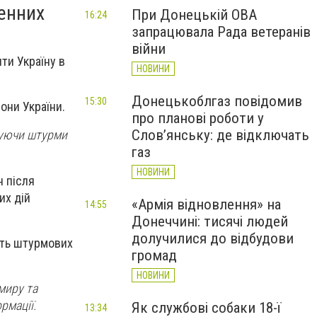
ленних
При Донецькій ОВА
16:24
запрацювала Рада ветеранів
війни
ти Україну в
НОВИНИ
Донецькоблгаз повідомив
15:30
они України.
про планові роботи у
Слов’янську: де відключать
жуючи штурми
газ
НОВИНИ
н після
их дій
«Армія відновлення» на
14:55
Донеччині: тисячі людей
долучилися до відбудови
'ять штурмових
громад
НОВИНИ
миру та
рмації.
Як службові собаки 18-ї
13:34