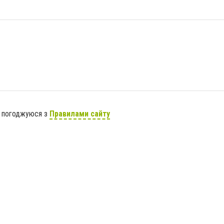
я погоджуюся з
Правилами сайту