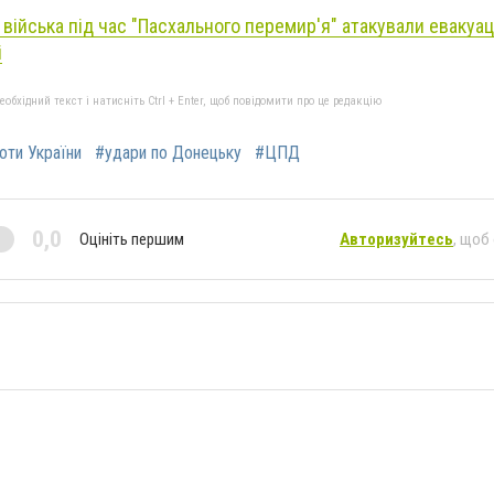
 війська під час "Пасхального перемир'я" атакували евакуац
і
бхідний текст і натисніть Ctrl + Enter, щоб повідомити про це редакцію
роти України
#удари по Донецьку
#ЦПД
0,0
Оцініть першим
Авторизуйтесь
, щоб