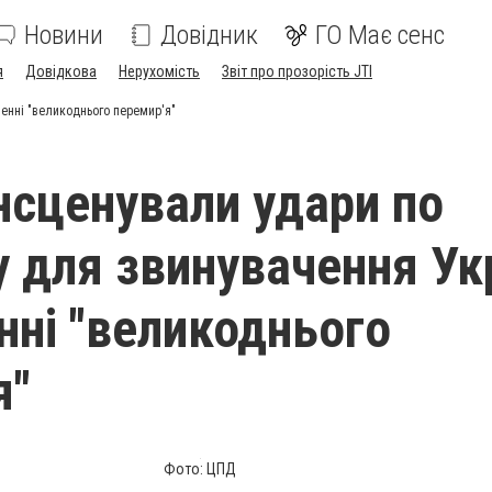
Новини
Довідник
ГО Має сенс
я
Довідкова
Нерухомість
Звіт про прозорість JTI
шенні "великоднього перемир'я"
інсценували удари по
 для звинувачення Ук
нні "великоднього
я"
Фото: ЦПД