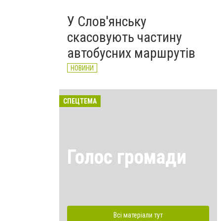
У Слов'янську
скасовують частину
автобусних маршрутів
НОВИНИ
СПЕЦТЕМА
Голос громади
Всі матеріали тут