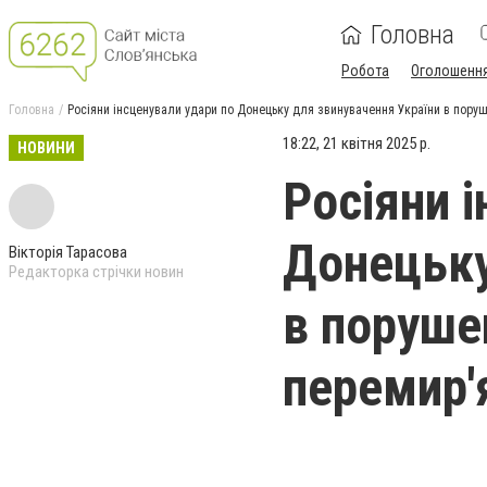
Головна
Робота
Оголошенн
Головна
Росіяни інсценували удари по Донецьку для звинувачення України в пору
18:22, 21 квітня 2025 р.
НОВИНИ
Росіяни 
Донецьку
Вікторія Тарасова
Редакторка стрічки новин
в поруше
перемир'