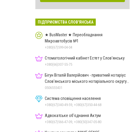
ПІДПРИЄМСТВА СЛОВ'ЯНСЬКА
★ BusMaster ★ Переобладнання
Мікроавтобусів №1
+380(67)599-04-04
Стоматологічний кабінет Естет у Слов'янську
+380(66)307-55-75
Бігун Віталій Валерійович - приватний нотаріус
Слов'янського міського нотаріального округу
Дон.обл.
0506555431
Система сповіщення населення
+380(67)340-49-59, +380(67)350-44-68
Адвокатське об'єднання Актум
+380(67)566-47-09, +380(50)347-05-80