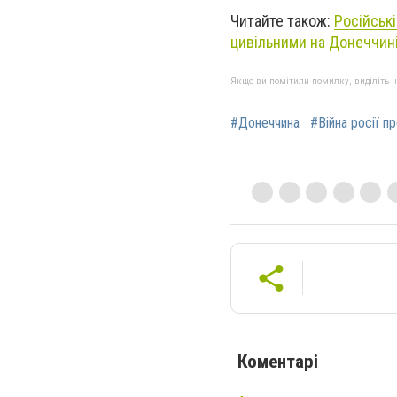
Читайте також:
Російські
цивільними на Донеччин
Якщо ви помітили помилку, виділіть нео
#Донеччина
#Війна росії п
Коментарі