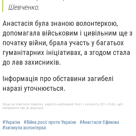
Шевченко.
Анастасія була знаною волонтеркою,
допомагала військовим і цивільним ще з
початку війни, брала участь у багатьох
гуманітарних ініціативах, а згодом стала
до лав захисників.
Інформація про обставини загибелі
наразі уточнюється.
Якщо ви помітили помилку, виділіть необхідний текст і натисніть Ctrl + Enter, щоб
повідомити про це редакцію
#Україна
#Війна росії проти України
#Анастасія Єфімова
#загинула волонтерка