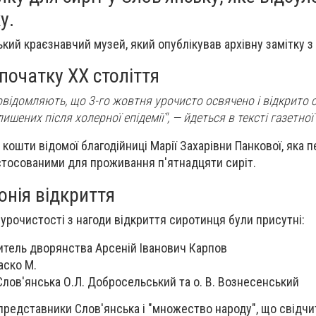
у.
кий краєзнавчий музей, який опублікував архівну замітку з і
 початку XX століття
повідомляють, що 3-го жовтня урочисто освячено і відкрито 
ишених після холерної епідемії", — йдеться в тексті газетної 
 кошти відомої благодійниці Марії Захарівни Панкової, яка 
стосованими для проживання п'ятнадцяти сиріт.
онія відкриття
 урочистості з нагоди відкриття сиротинця були присутні:
итель дворянства Арсеній Іванович Карпов
аско М.
лов'янська О.Л. Добросельський та о. В. Вознесенський
 представники Слов'янська і "множество народу", що свідчи