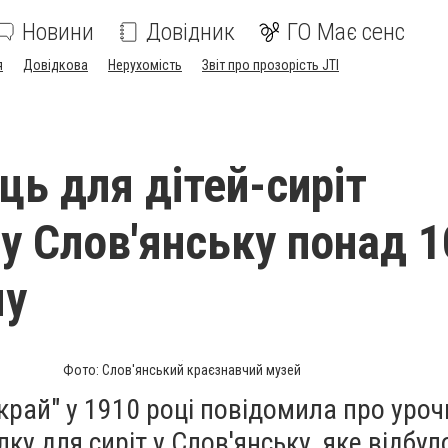
Новини
Довідник
ГО Має сенс
я
Довідкова
Нерухомість
Звіт про прозорість JTI
ць для дітей-сиріт
 у Слов'янську понад 1
му
Фото: Слов'янський краєзнавчий музей
рай" у 1910 році повідомила про уроч
ку для сиріт у Слов'янську, яке відбул