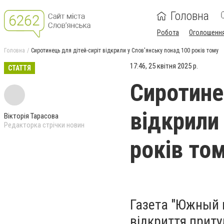
Головна
Робота
Оголошенн
Головна
Сиротинець для дітей-сиріт відкрили у Слов'янську понад 100 років тому
17:46, 25 квітня 2025 р.
СТАТТЯ
Сиротине
відкрили
Вікторія Тарасова
Редакторка стрічки новин
років то
Газета "Южный к
відкриття притул