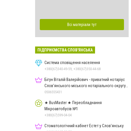
Всі матеріали тут
ПІДПРИЄМСТВА СЛОВ'ЯНСЬКА
Система сповіщення населення
+380(67)340-49-59, +380(67)350-44-68
Бігун Віталій Валерійович - приватний нотаріус
Слов'янського міського нотаріального округу
Дон.обл.
0506555431
★ BusMaster ★ Переобладнання
Мікроавтобусів №1
+380(67)599-04-04
Стоматологічний кабінет Естет у Слов'янську