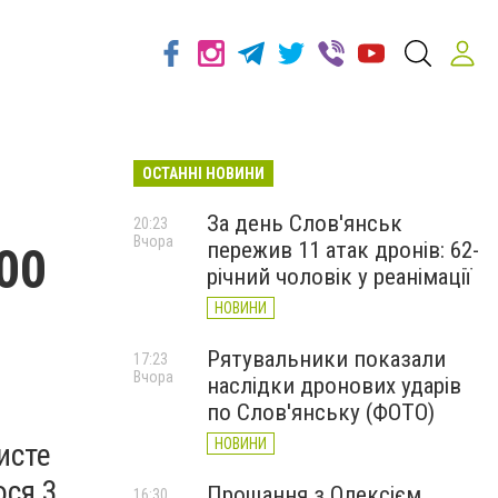
ОСТАННІ НОВИНИ
За день Слов'янськ
20:23
Вчора
пережив 11 атак дронів: 62-
00
річний чоловік у реанімації
НОВИНИ
Рятувальники показали
17:23
Вчора
наслідки дронових ударів
по Слов'янську (ФОТО)
НОВИНИ
исте
ося 3
Прощання з Олексієм
16:30