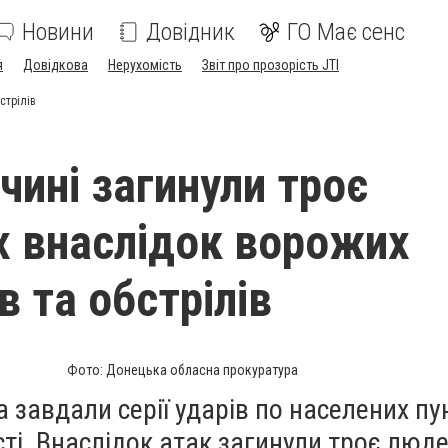
Новини
Довідник
ГО Має сенс
я
Довідкова
Нерухомість
Звіт про прозорість JTI
стрілів
чині загинули троє
х внаслідок ворожих
в та обстрілів
Фото: Донецька обласна прокуратура
ка завдали серії ударів по населених пу
ті. Внаслідок атак загинули троє люде