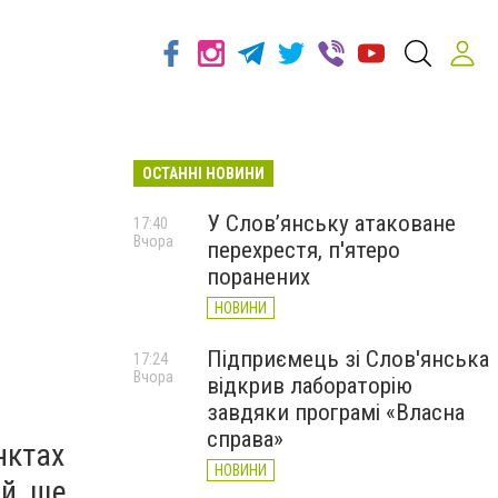
ОСТАННІ НОВИНИ
У Слов’янську атаковане
17:40
Вчора
перехрестя, п'ятеро
поранених
НОВИНИ
Підприємець зі Слов'янська
17:24
Вчора
відкрив лабораторію
завдяки програмі «Власна
справа»
нктах
НОВИНИ
й, ще