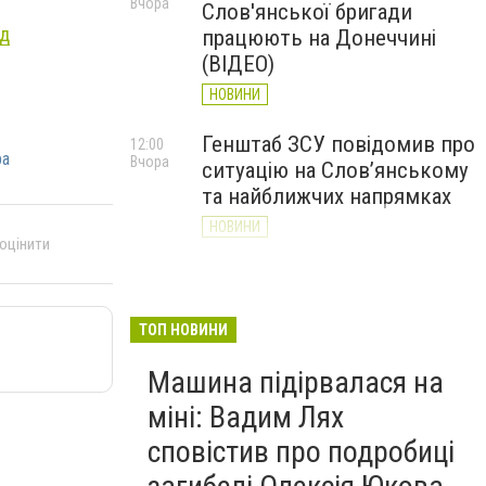
Вчора
Слов'янської бригади
ед
працюють на Донеччині
(ВІДЕО)
НОВИНИ
Генштаб ЗСУ повідомив про
12:00
ра
Вчора
ситуацію на Слов’янському
та найближчих напрямках
НОВИНИ
 оцінити
Слов’янськ обстріляли 13
11:18
Вчора
разів за добу. Хроніка
великої війни: 7 серпня
ТОП НОВИНИ
НОВИНИ
Машина підірвалася на
міні: Вадим Лях
сповістив про подробиці