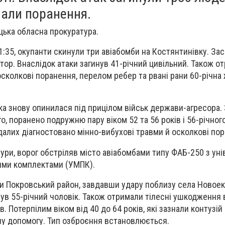
али поранення.
ька обласна прокуратура.
11:35, окупанти скинули три авіабомби на Костянтинівку. З
тор. Внаслідок атаки загинув 41-річний цивільний. Також о
сколкові поранення, перелом ребер та рвані рани 60-річна 
ка знову опинилася під прицілом військ держави-агресора. 
го, поранено подружню пару віком 52 та 56 років і 56-річног
алих діагностовано мінно-вибухові травми й осколкові пор
ури, ворог обстріляв місто авіабомбами типу ФАБ-250 з ун
ими комплектами (УМПК).
и Покровський район, завдавши удару поблизу села Новоек
нув 55-річний чоловік. Також отримали тілесні ушкодження 
в. Потерпілим віком від 40 до 64 років, які зазнали контузій
ну допомогу. Тип озброєння встановлюється.