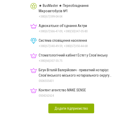
★ BusMaster ★ Переобладнання
Мікроавтобусів №1
+380(67)599-04-04
Адвокатське об'єднання Актум
+380(67)566-47-09, +380(50)347-05-80
Система сповіщення населення
+380(67)340-49-59, +380(67)350-44-68
Стоматологічний кабінет Естет у Слов'янську
+380(66)307-55-75
Бігун Віталій Валерійович - приватний нотаріус
Слов'янського міського нотаріального округу
Дон.обл.
0506555431
Контент агентство MAKE SENSE
0504262624
Додати підприємство