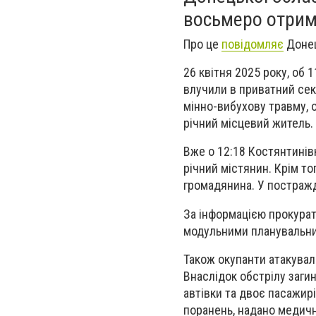
восьмеро отрим
Про це
повідомляє
Донец
26 квітня 2025 року, об 
влучили в приватний сек
мінно-вибухову травму, о
річний місцевий житель.
Вже о 12:18 Костянтинів
річний містянин. Крім то
громадянина. У постражд
За інформацією прокурат
модульними планувальн
Також окупанти атакувал
Внаслідок обстрілу заги
автівки та двоє пасажирі
поранень, надано медич