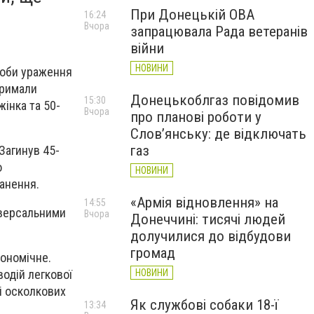
При Донецькій ОВА
16:24
Вчора
запрацювала Рада ветеранів
війни
НОВИНИ
асоби ураження
тримали
Донецькоблгаз повідомив
15:30
жінка та 50-
Вчора
про планові роботи у
Слов’янську: де відключать
газ
Загинув 45-
о
НОВИНИ
анення.
«Армія відновлення» на
14:55
іверсальними
Вчора
Донеччині: тисячі людей
долучилися до відбудови
громад
ономічне.
водій легкової
НОВИНИ
 і осколкових
Як службові собаки 18-ї
13:34