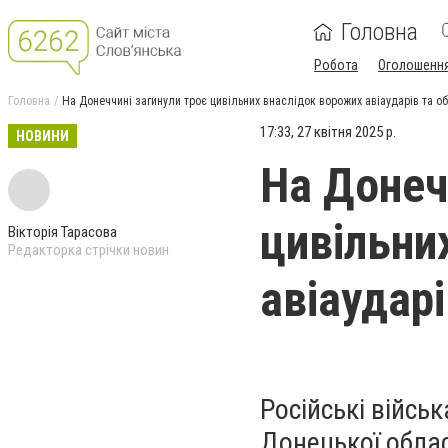
Головна
Робота
Оголошенн
Головна
На Донеччині загинули троє цивільних внаслідок ворожих авіаударів та об
17:33, 27 квітня 2025 р.
НОВИНИ
На Донеч
цивільни
Вікторія Тарасова
Редакторка стрічки новин
авіаударі
Російські війсь
Донецької облас