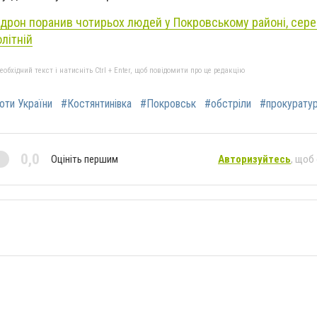
дрон поранив чотирьох людей у Покровському районі, сер
літній
бхідний текст і натисніть Ctrl + Enter, щоб повідомити про це редакцію
роти України
#Костянтинівка
#Покровськ
#обстріли
#прокурату
0,0
Оцініть першим
Авторизуйтесь
, щоб