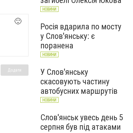
загибелі Олексія Юкова
НОВИНИ
🙂
Росія вдарила по мосту
у Слов'янську: є
поранена
НОВИНИ
У Слов'янську
Додати
скасовують частину
автобусних маршрутів
НОВИНИ
Слов'янськ увесь день 5
серпня був під атаками