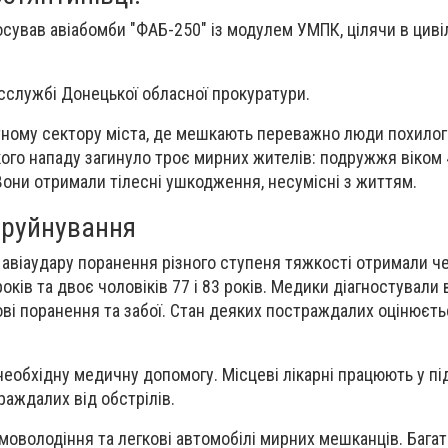
осував авіабомби "ФАБ-250" із модулем УМПК, цілячи в циві
сслужбі Донецької обласної прокуратури.
ному сектору міста, де мешкають переважно люди похилого
ого нападу загинуло троє мирних жителів: подружжя віком 4
 Вони отримали тілесні ушкодження, несумісні з життям.
 руйнування
 авіаудару поранення різного ступеня тяжкості отримали че
років та двоє чоловіків 77 і 83 років. Медики діагностували 
ові поранення та забої. Стан деяких постраждалих оцінюєть
необхідну медичну допомогу. Місцеві лікарні працюють у п
аждалих від обстрілів.
моволодіння та легкові автомобілі мирних мешканців. Бага