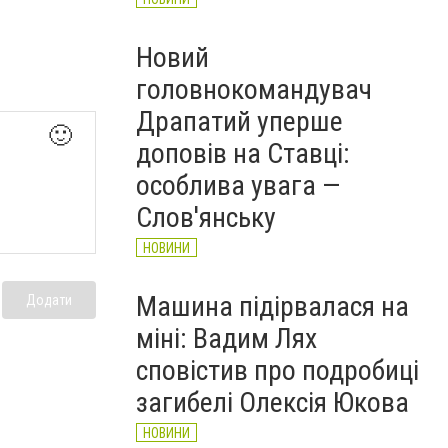
Новий
головнокомандувач
Драпатий уперше
🙂
доповів на Ставці:
особлива увага —
Слов'янську
НОВИНИ
Машина підірвалася на
Додати
міні: Вадим Лях
сповістив про подробиці
загибелі Олексія Юкова
НОВИНИ