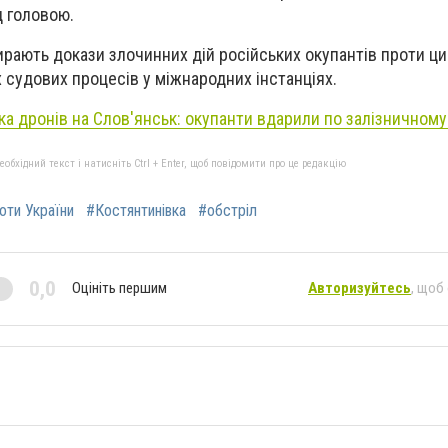
д головою.
ирають докази злочинних дій російських окупантів проти ци
 судових процесів у міжнародних інстанціях.
ка дронів на Слов'янськ: окупанти вдарили по залізничному
бхідний текст і натисніть Ctrl + Enter, щоб повідомити про це редакцію
роти України
#Костянтинівка
#обстріл
0,0
Оцініть першим
Авторизуйтесь
, щоб