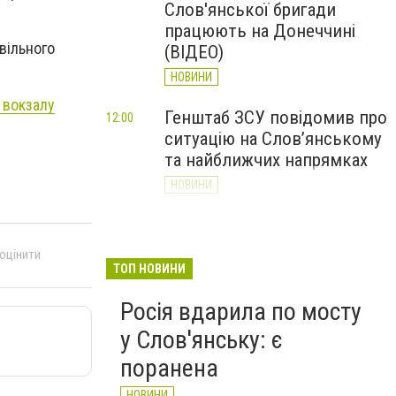
Слов'янської бригади
працюють на Донеччині
вільного
(ВІДЕО)
НОВИНИ
 вокзалу
Генштаб ЗСУ повідомив про
12:00
ситуацію на Слов’янському
та найближчих напрямках
НОВИНИ
Слов’янськ обстріляли 13
11:18
разів за добу. Хроніка
 оцінити
великої війни: 7 серпня
ТОП НОВИНИ
НОВИНИ
Росія вдарила по мосту
у Слов'янську: є
поранена
НОВИНИ