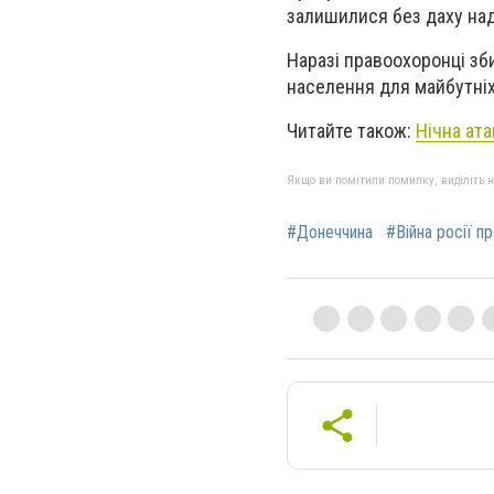
залишилися без даху на
Наразі правоохоронці зб
населення для майбутніх
Читайте також:
Нічна ата
Якщо ви помітили помилку, виділіть нео
#Донеччина
#Війна росії п