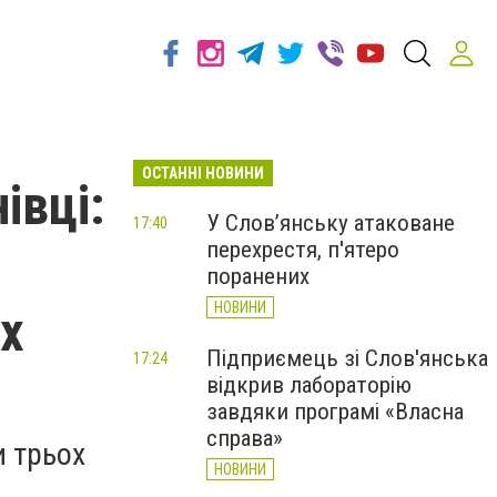
ОСТАННІ НОВИНИ
івці:
У Слов’янську атаковане
17:40
перехрестя, п'ятеро
поранених
НОВИНИ
их
Підприємець зі Слов'янська
17:24
відкрив лабораторію
завдяки програмі «Власна
справа»
и трьох
НОВИНИ