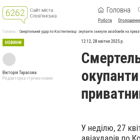
Головна
Робота
Оголошенн
Головна
Смертельний удар по Костянтинівці: окупанти скинули авіабомби на прива
12:12, 28 квітня 2025 р.
НОВИНИ
Смертель
окупанти
Вікторія Тарасова
Редакторка стрічки новин
приватни
У неділю, 27 кві
авіаударів по Ко