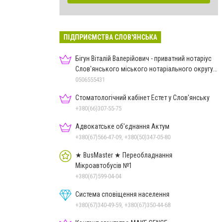
ПІДПРИЄМСТВА СЛОВ'ЯНСЬКА
Бігун Віталій Валерійович - приватний нотаріус
Слов'янського міського нотаріального округу
Дон.обл.
0506555431
Стоматологічний кабінет Естет у Слов'янську
+380(66)307-55-75
Адвокатське об'єднання Актум
+380(67)566-47-09, +380(50)347-05-80
★ BusMaster ★ Переобладнання
Мікроавтобусів №1
+380(67)599-04-04
Система сповіщення населення
+380(67)340-49-59, +380(67)350-44-68