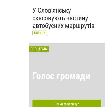
У Слов'янську
скасовують частину
автобусних маршрутів
НОВИНИ
СПЕЦТЕМА
Голос громади
Всі матеріали тут