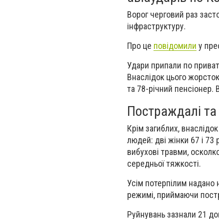
Ворог черговий раз заст
інфраструктуру.
Про це
повідомили
у пре
Удари припали по приват
Внаслідок цього жорсток
та 78-річний пенсіонер.
Постраждалі та
Крім загиблих, внаслідок
людей: дві жінки 67 і 73 
вибухові травми, осколк
середньої тяжкості.
Усім потерпілим надано 
режимі, приймаючи постр
Руйнувань зазнали 21 до