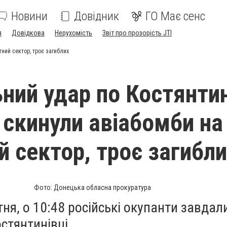
Новини
Довідник
ГО Має сенс
я
Довідкова
Нерухомість
Звіт про прозорість JTI
тний сектор, троє загиблих
ний удар по Костянтин
 скинули авіабомби на
й сектор, троє загибл
Фото: Донецька обласна прокуратура
тня, о 10:48 російські окупанти завдал
стянтинівці.