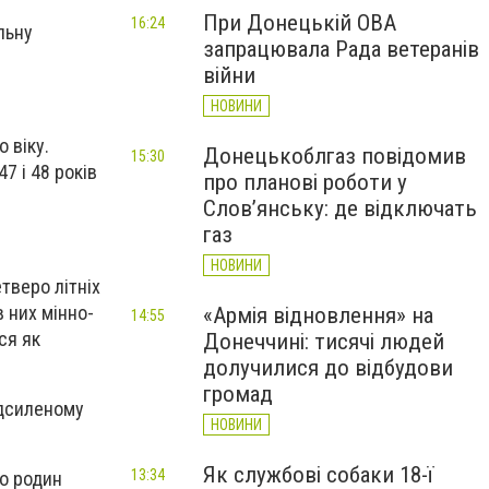
При Донецькій ОВА
16:24
льну
запрацювала Рада ветеранів
війни
НОВИНИ
 віку.
Донецькоблгаз повідомив
15:30
7 і 48 років
про планові роботи у
Слов’янську: де відключать
газ
НОВИНИ
тверо літніх
в них мінно-
«Армія відновлення» на
14:55
ся як
Донеччині: тисячі людей
долучилися до відбудови
громад
ідсиленому
НОВИНИ
Як службові собаки 18-ї
13:34
то родин