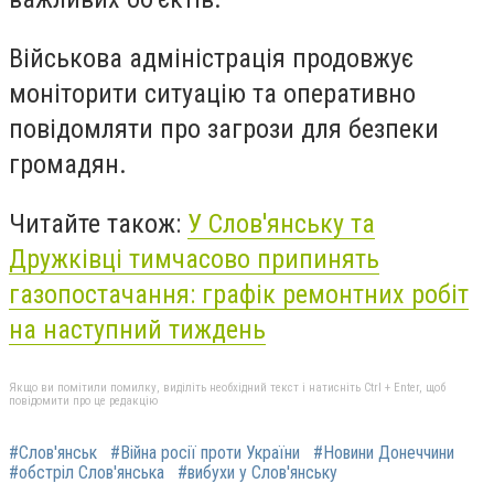
Військова адміністрація продовжує
моніторити ситуацію та оперативно
повідомляти про загрози для безпеки
громадян.
Читайте також:
У Слов'янську та
Дружківці тимчасово припинять
газопостачання: графік ремонтних робіт
на наступний тиждень
Якщо ви помітили помилку, виділіть необхідний текст і натисніть Ctrl + Enter, щоб
повідомити про це редакцію
#Слов'янськ
#Війна росії проти України
#Новини Донеччини
#обстріл Слов'янська
#вибухи у Слов'янську