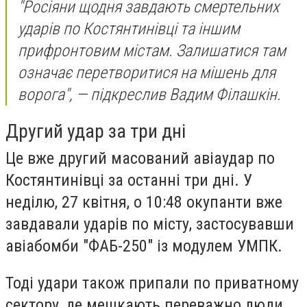
"Росіяни щодня завдають смертельних
ударів по Костянтинівці та іншим
прифронтовим містам. Залишатися там
означає перетворитися на мішень для
ворога", — підкреслив Вадим Філашкін.
Другий удар за три дні
Це вже другий масований авіаудар по
Костянтинівці за останні три дні. У
неділю, 27 квітня, о 10:48 окупанти вже
завдавали ударів по місту, застосувавши
авіабомби "ФАБ-250" із модулем УМПК.
Тоді удари також припали по приватному
сектору, де мешкають переважно люди