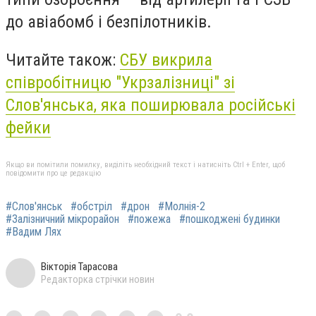
до авіабомб і безпілотників.
Читайте також:
СБУ викрила
співробітницю "Укрзалізниці" зі
Слов'янська, яка поширювала російські
фейки
Якщо ви помітили помилку, виділіть необхідний текст і натисніть Ctrl + Enter, щоб
повідомити про це редакцію
#Слов'янськ
#обстріл
#дрон
#Молнія-2
#Залізничний мікрорайон
#пожежа
#пошкоджені будинки
#Вадим Лях
Вікторія Тарасова
Редакторка стрічки новин