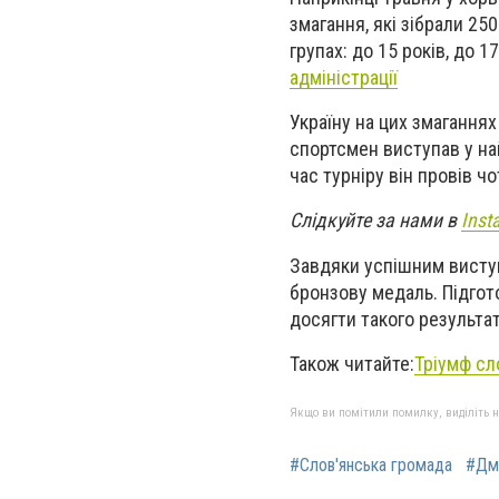
змагання, які зібрали 25
групах: до 15 років, до 1
адміністрації
Україну на цих змагання
спортсмен виступав у найс
час турніру він провів ч
Слідкуйте за нами в
Inst
Завдяки успішним виступ
бронзову медаль. Підгот
досягти такого результат
Також читайте:
Тріумф сл
Якщо ви помітили помилку, виділіть нео
#Слов'янська громада
#Дм