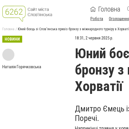
Головна
Робота
Оголошенн
Головна
Юний боєць зі Слов'янська привіз бронзу з міжнародного турніру в Хорваті
18:31, 2 червня 2025 р.
НОВИНИ
Юний боє
бронзу з
Наталія Горячковська
Хорватії
Дмитро Ємець із
Поречі.
Наприкінці травня у хор