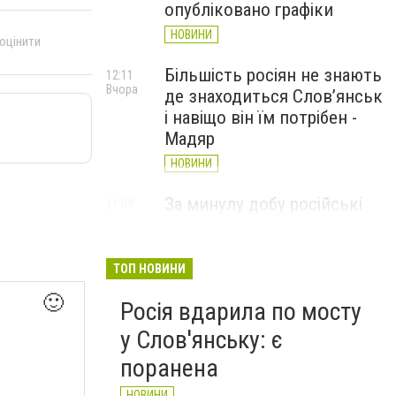
опубліковано графіки
НОВИНИ
 оцінити
Більшість росіян не знають
12:11
Вчора
де знаходиться Слов’янськ
і навіщо він їм потрібен -
Мадяр
НОВИНИ
За минулу добу російські
11:09
Вчора
війська 13 разів атакували
Слов'янськ. Хроніка
великої війни: 6 серпня
ТОП НОВИНИ
НОВИНИ
🙂
Росія вдарила по мосту
у Слов'янську: є
поранена
НОВИНИ