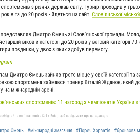
0 спортсменів з різних держав світу. Турнір проходив у трьо
7 років та до 20 років - йдеться на сайті
Слов'янської міської
х представляв Дмитро Ємець зі Слов'янської громади. Моло
таршій віковій категорії до 20 років у ваговій категорії 70 
отири поєдинки, у двох з яких здобув перемогу.
agram
ам Дмитро Ємець зайняв третє місце у своїй категорії та 
овкою спортсмена займався тренер Віталій Жданов, який д
у на міжнародній арені.
ов'янських спортсменів: 11 нагород з чемпіонатів України з
бхідний текст і натисніть Ctrl + Enter, щоб повідомити про це редакцію
итро Ємець
#міжнародні змагання
#Пореч Хорватія
#бронзова 