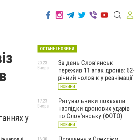
ОСТАННІ НОВИНИ
із
За день Слов'янськ
20:23
Вчора
пережив 11 атак дронів: 62-
в
річний чоловік у реанімації
НОВИНИ
Рятувальники показали
17:23
Вчора
наслідки дронових ударів
по Слов'янську (ФОТО)
ганнях у
НОВИНИ
Прощання з Олексієм
міжнародні
16:30