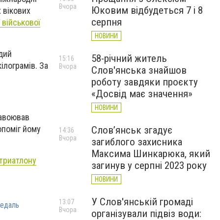
Вчора
Юковим відбудеться 7 і 8
х вікових
серпня
 військової
НОВИНИ
дий
58-річний житель
15:16
кілограмів. За
Вчора
Слов'янська знайшов
роботу завдяки проєкту
«Досвід має значення»
НОВИНИ
завоював
опоміг йому
Слов’янськ згадує
14:36
Вчора
загиблого захисника
Максима Шинкарюка, який
 триатлону
загинув у серпні 2023 року
НОВИНИ
У Слов'янській громаді
13:07
медаль
Вчора
організували підвіз води: