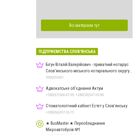
Всі матеріали тут
ПІДПРИЄМСТВА СЛОВ'ЯНСЬКА
Бігун Віталій Валерійович - приватний нотаріус
Слов'янського міського нотаріального округу
Дон.обл.
0506555431
Адвокатське об'єднання Актум
+380(67)566-47-09, +380(50)347-05-80
Стоматологічний кабінет Естет у Слов'янську
+380(66)307-55-75
★ BusMaster ★ Переобладнання
Мікроавтобусів №1