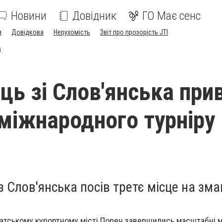
Новини
Довідник
ГО Має сенс
я
Довідкова
Нерухомість
Звіт про прозорість JTI
ї
ць зі Слов'янська прив
 міжнародного турніру 
 Слов'янська посів третє місце на зма
ватському курортному місті Пореч завершились масштабні 