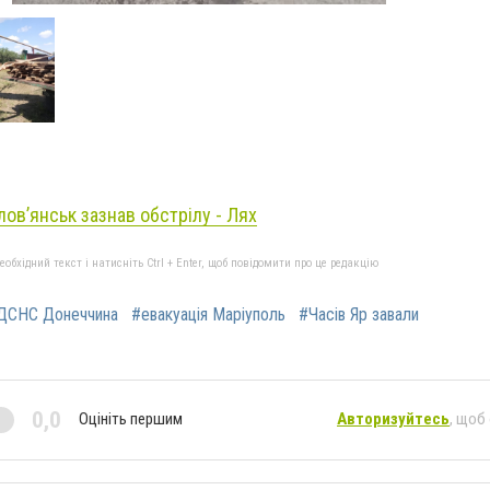
лов’янськ зазнав обстрілу - Лях
бхідний текст і натисніть Ctrl + Enter, щоб повідомити про це редакцію
ДСНС Донеччина
#евакуація Маріуполь
#Часів Яр завали
0,0
Оцініть першим
Авторизуйтесь
, щоб