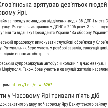
Слов'янська врятував дев'ятьох людей
овому Ярі.
аймає посаду командира відділення-водія 38 ДПРЧ міста С
унку. Рятувальник працює у ДСНС з 2006 року. За час слу
ступеня та відзнаку Президента України "За оборону України"
вський продовжує виконувати службові обов'язки у Слов'
у. Рятувальник бере участь у розборі завалів, евакуації цив
наслідків ворожих обстрілів.
овський супроводжував автобусні колони під час евакуації
Маріуполя. Також брав участь в евакуації жителів населен
еграм:
https://t.me/news6262
ти у Часовому Ярі тривали п'ять діб
ідок ракетного удару по Часовому Яру Бахмутського району