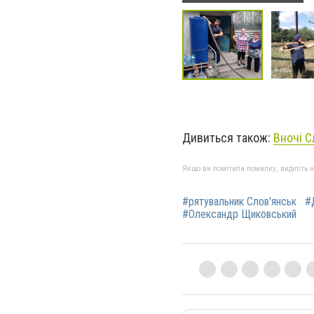
Дивиться також:
Вночі С
Якщо ви помітили помилку, виділіть нео
#рятувальник Слов'янськ
#
#Олександр Щиковський