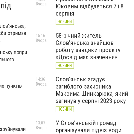
 під
Вчора
Юковим відбудеться 7 і 8
серпня
НОВИНИ
лов'янська,
жби отримав
58-річний житель
15:16
.
Вчора
Слов'янська знайшов
роботу завдяки проєкту
янську попри
«Досвід має значення»
ільного
НОВИНИ
Слов’янськ згадує
14:36
Вчора
их пунктів
загиблого захисника
Максима Шинкарюка, який
загинув у серпні 2023 року
НОВИНИ
У Слов'янській громаді
13:07
Вчора
 зруйнували
організували підвіз води: