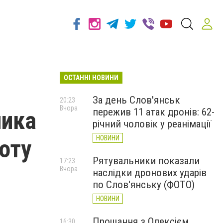
ОСТАННІ НОВИНИ
За день Слов'янськ
20:23
Вчора
пережив 11 атак дронів: 62-
ника
річний чоловік у реанімації
НОВИНИ
боту
Рятувальники показали
17:23
Вчора
наслідки дронових ударів
по Слов'янську (ФОТО)
НОВИНИ
Прощання з Олексієм
16:30