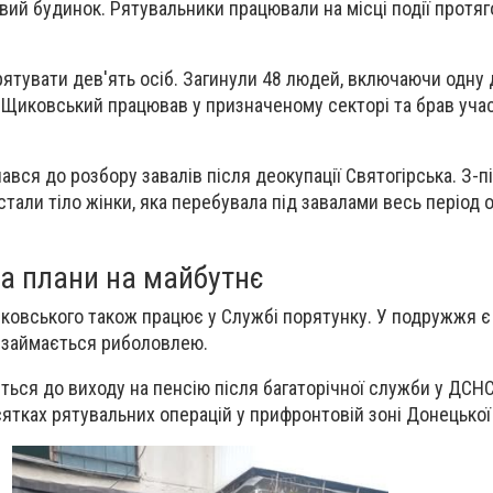
ий будинок. Рятувальники працювали на місці події протяго
рятувати дев'ять осіб. Загинули 48 людей, включаючи одну 
ї Щиковський працював у призначеному секторі та брав учас
вся до розбору завалів після деокупації Святогірська. З-п
тали тіло жінки, яка перебувала під завалами весь період о
та плани на майбутнє
овського також працює у Службі порятунку. У подружжя є 
к займається риболовлею.
ться до виходу на пенсію після багаторічної служби у ДСНС
сятках рятувальних операцій у прифронтовій зоні Донецької 