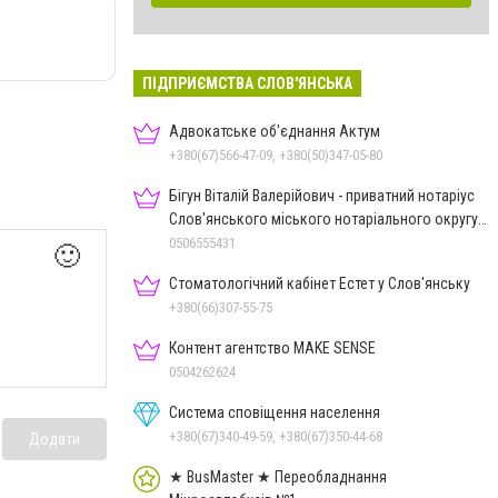
ПІДПРИЄМСТВА СЛОВ'ЯНСЬКА
Адвокатське об'єднання Актум
+380(67)566-47-09, +380(50)347-05-80
Бігун Віталій Валерійович - приватний нотаріус
Слов'янського міського нотаріального округу
Дон.обл.
0506555431
🙂
Стоматологічний кабінет Естет у Слов'янську
+380(66)307-55-75
Контент агентство MAKE SENSE
0504262624
Система сповіщення населення
+380(67)340-49-59, +380(67)350-44-68
Додати
★ BusMaster ★ Переобладнання