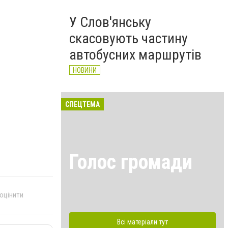
У Слов'янську
скасовують частину
автобусних маршрутів
НОВИНИ
СПЕЦТЕМА
Голос громади
 оцінити
Всі матеріали тут