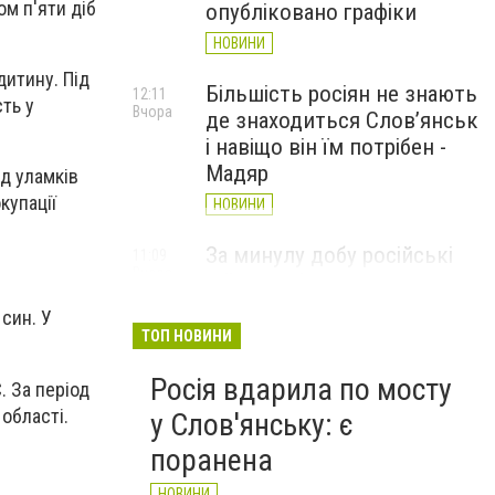
м п'яти діб
опубліковано графіки
НОВИНИ
дитину. Під
Більшість росіян не знають
12:11
ть у
Вчора
де знаходиться Слов’янськ
і навіщо він їм потрібен -
Мадяр
ід уламків
купації
НОВИНИ
За минулу добу російські
11:09
Вчора
війська 13 разів атакували
Слов'янськ. Хроніка
син. У
великої війни: 6 серпня
ТОП НОВИНИ
НОВИНИ
Росія вдарила по мосту
. За період
області.
у Слов'янську: є
поранена
НОВИНИ