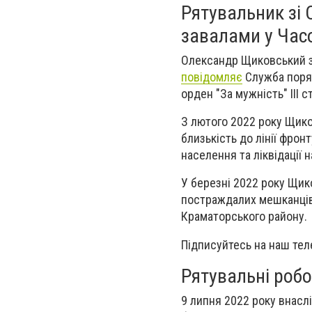
Рятувальник зі 
завалами у Час
Олександр Щиковський з
повідомляє
Служба порят
орден "За мужність" III 
З лютого 2022 року Щико
близькість до лінії фронт
населення та ліквідації 
У березні 2022 року Щик
постраждалих мешканців 
Краматорського району.
Підписуйтесь на наш тел
Рятувальні робо
9 липня 2022 року внасл