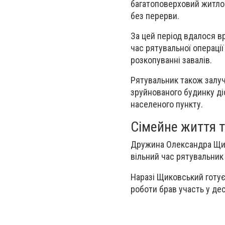
багатоповерховий житлов
без перерви.
За цей період вдалося в
час рятувальної операці
розкопуванні завалів.
Рятувальник також залуча
зруйнованого будинку діс
населеного пункту.
Сімейне життя 
Дружина Олександра Щик
вільний час рятувальни
Наразі Щиковський готує
роботи брав участь у де