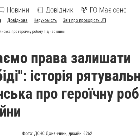
Новини
Довідник
ГО Має сенс
я
Довідкова
Нерухомість
Звіт про прозорість JTI
янська про героїчну роботу під час війни
аємо права залишати
іді": історія рятуваль
нська про героїчну ро
ійни
Фото: ДСНС Донеччини, дизайн: 6262