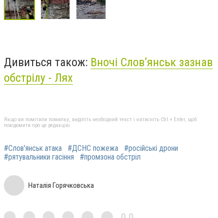
Дивиться також:
Вночі Слов’янськ зазнав
обстрілу - Лях
Якщо ви помітили помилку, виділіть необхідний текст і натисніть Ctrl + Enter, щоб
повідомити про це редакцію
#Слов'янськ атака
#ДСНС пожежа
#російські дрони
#рятувальники гасіння
#промзона обстріл
Наталія Горячковська
0,0