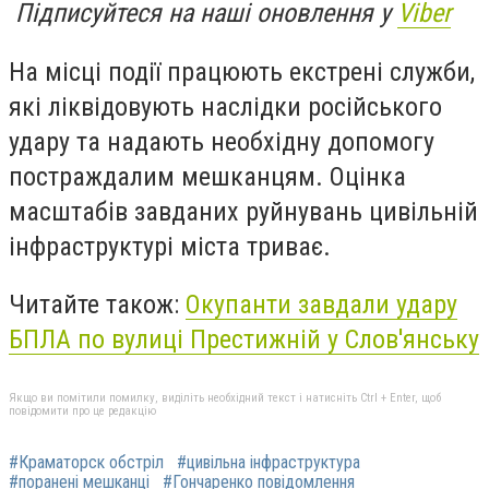
Підписуйтеся на наші оновлення у
Viber
На місці події працюють екстрені служби,
які ліквідовують наслідки російського
удару та надають необхідну допомогу
постраждалим мешканцям. Оцінка
масштабів завданих руйнувань цивільній
інфраструктурі міста триває.
Читайте також:
Окупанти завдали удару
БПЛА по вулиці Престижній у Слов'янську
Якщо ви помітили помилку, виділіть необхідний текст і натисніть Ctrl + Enter, щоб
повідомити про це редакцію
#Краматорск обстріл
#цивільна інфраструктура
#поранені мешканці
#Гончаренко повідомлення