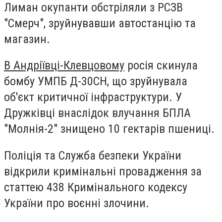
Лиман окупанти обстріляли з РСЗВ
"Смерч", зруйнувавши автостанцію та
магазин.
В Андріївці-Клевцовому
росія скинула
бомбу УМПБ Д-30СН, що зруйнувала
об'єкт критичної інфраструктури. У
Дружківці внаслідок влучання БПЛА
"Молнія-2" знищено 10 гектарів пшениці.
Поліція та Служба безпеки України
відкрили кримінальні провадження за
статтею 438 Кримінального кодексу
України про воєнні злочини.