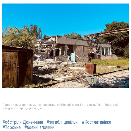
Якщо ви помітили помилку, виділіть необхідний текст і натисніть Ctrl + Enter, щоб
повідомити про це редакцію
#обстріли Донеччина
#загиблі цивільні
#Костянтинівка
#Торське
#воєнні злочини