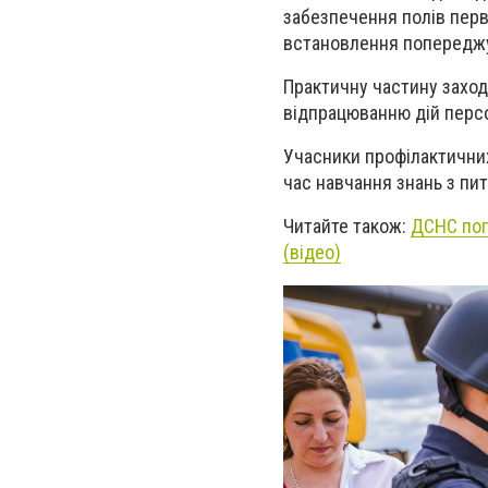
забезпечення полів пер
встановлення попереджу
Практичну частину заход
відпрацюванню дій персо
Учасники профілактичних
час навчання знань з пи
Читайте також:
ДСНС пога
(відео)