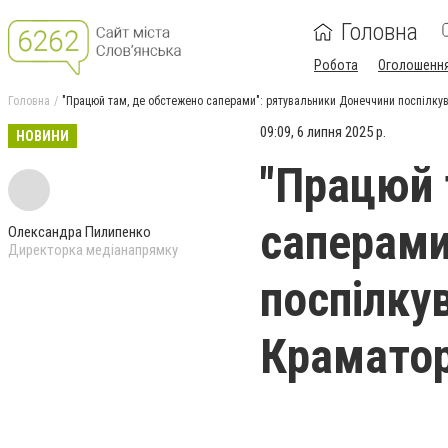
Головна
Робота
Оголошенн
Головна
"Працюй там, де обстежено саперами": рятувальники Донеччини поспілкув
09:09, 6 липня 2025 р.
НОВИНИ
"Працюй 
саперами
Олександра Пилипенко
Директорка медіанапрямку
поспілку
Краматор