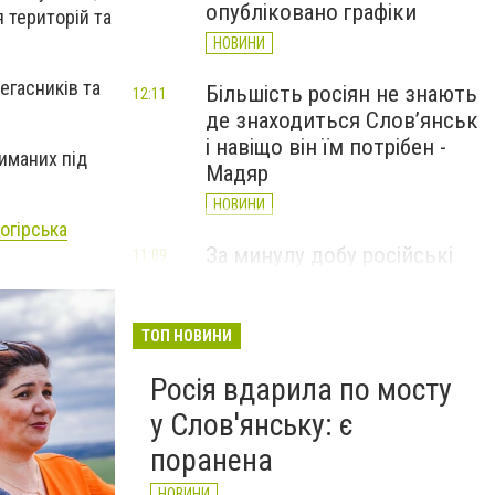
опубліковано графіки
 територій та
НОВИНИ
егасників та
Більшість росіян не знають
12:11
де знаходиться Слов’янськ
і навіщо він їм потрібен -
иманих під
Мадяр
НОВИНИ
огірська
За минулу добу російські
11:09
війська 13 разів атакували
Слов'янськ. Хроніка
великої війни: 6 серпня
ТОП НОВИНИ
НОВИНИ
Росія вдарила по мосту
у Слов'янську: є
поранена
НОВИНИ