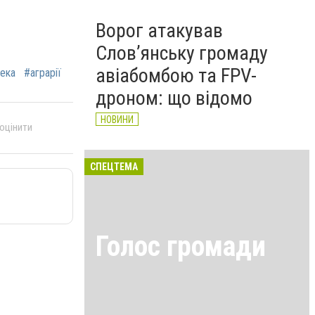
Ворог атакував
Слов’янську громаду
авіабомбою та FPV-
ека
#аграрії
дроном: що відомо
НОВИНИ
 оцінити
СПЕЦТЕМА
Голос громади