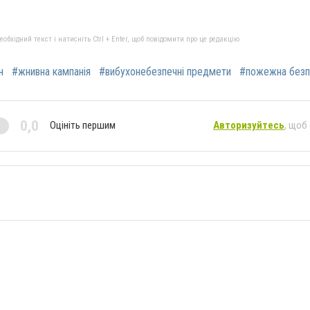
бхідний текст і натисніть Ctrl + Enter, щоб повідомити про це редакцію
н
#жнивна кампанія
#вибухонебезпечні предмети
#пожежна безп
0,0
Оцініть першим
Авторизуйтесь
, щоб