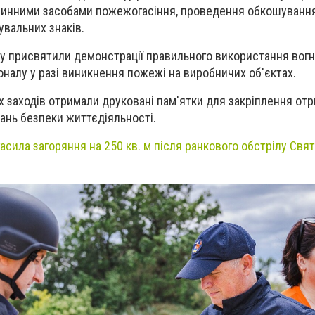
винними засобами пожежогасіння, проведення обкошування
вальних знаків.
у присвятили демонстрації правильного використання вогн
налу у разі виникнення пожежі на виробничих об'єктах.
 заходів отримали друковані пам'ятки для закріплення отр
тань безпеки життєдіяльності.
сила загоряння на 250 кв. м після ранкового обстрілу Свят