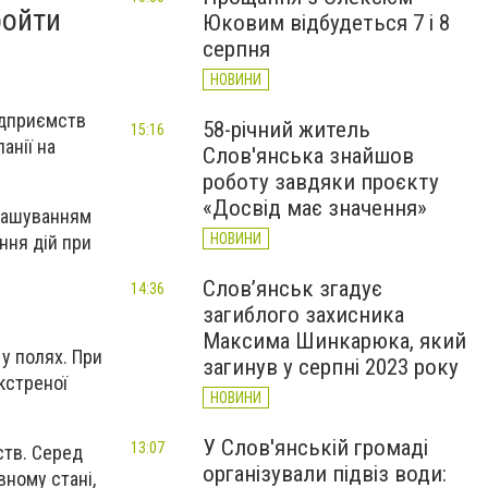
ройти
Юковим відбудеться 7 і 8
серпня
НОВИНИ
ідприємств
58-річний житель
15:16
анії на
Слов'янська знайшов
роботу завдяки проєкту
«Досвід має значення»
зташуванням
НОВИНИ
ння дій при
Слов’янськ згадує
14:36
загиблого захисника
Максима Шинкарюка, який
 у полях. При
загинув у серпні 2023 року
кстреної
НОВИНИ
У Слов'янській громаді
13:07
ств. Серед
організували підвіз води:
вному стані,