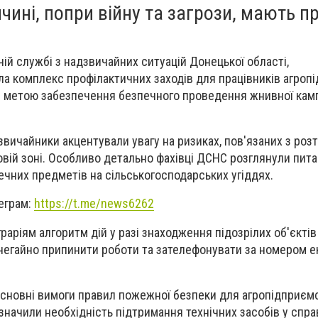
ині, попри війну та загрози, мають п
ій службі з надзвичайних ситуацій Донецької області,
ла комплекс профілактичних заходів для працівників агроп
з метою забезпечення безпечного проведення жнивної камп
дзвичайники акцентували увагу на ризиках, пов'язаних з ро
вій зоні. Особливо детально фахівці ДСНС розглянули пита
чних предметів на сільськогосподарських угіддях.
еграм:
https://t.me/news6262
раріям алгоритм дій у разі знаходження підозрілих об'єктів
о негайно припинити роботи та зателефонувати за номером е
основні вимоги правил пожежної безпеки для агропідприєм
значили необхідність підтримання технічних засобів у спра