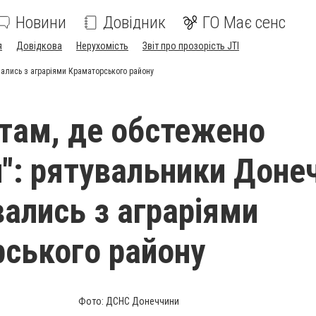
Новини
Довідник
ГО Має сенс
я
Довідкова
Нерухомість
Звіт про прозорість JTI
ались з аграріями Краматорського району
там, де обстежено
": рятувальники Доне
вались з аграріями
ського району
Фото: ДСНС Донеччини