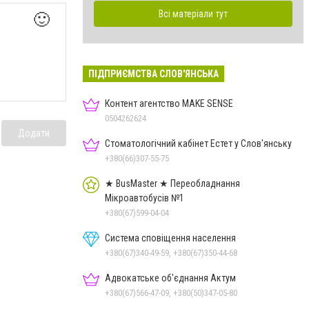
Всі матеріали тут
🙂
ПІДПРИЄМСТВА СЛОВ'ЯНСЬКА
Контент агентство MAKE SENSE
0504262624
Додати
Стоматологічний кабінет Естет у Слов'янську
+380(66)307-55-75
★ BusMaster ★ Переобладнання
Мікроавтобусів №1
+380(67)599-04-04
Система сповіщення населення
+380(67)340-49-59, +380(67)350-44-68
Адвокатське об'єднання Актум
+380(67)566-47-09, +380(50)347-05-80