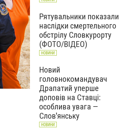
Рятувальники показали
наслідки смертельного
обстрілу Словкурорту
(ФОТО/ВІДЕО)
НОВИНИ
Новий
головнокомандувач
Фото: ДСНС Донеччини
Драпатий уперше
доповів на Ставці:
особлива увага —
Слов'янську
НОВИНИ