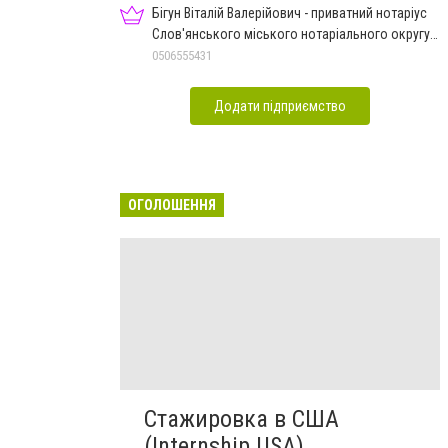
Бігун Віталій Валерійович - приватний нотаріус
Слов'янського міського нотаріального округу
Дон.обл.
0506555431
Додати підприємство
ОГОЛОШЕННЯ
Стажировка в США
(Internship USA)