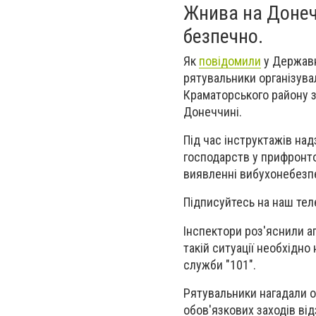
Жнива на Донечч
безпечно.
Як
повідомили
у Державн
рятувальники організува
Краматорського району 
Донеччині.
Під час інструктажів на
господарств у прифронто
виявленні вибухонебезпе
Підписуйтесь на наш тел
Інспектори роз'яснили аг
такій ситуації необхідн
служби "101".
Рятувальники нагадали 
обов'язкових заходів від