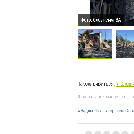
Фото: Слов'нська ВА
Також дивиться:
У Слов'
Якщо ви помітили помилку, виділіть нео
#Вадим Лях
#поранені Сло