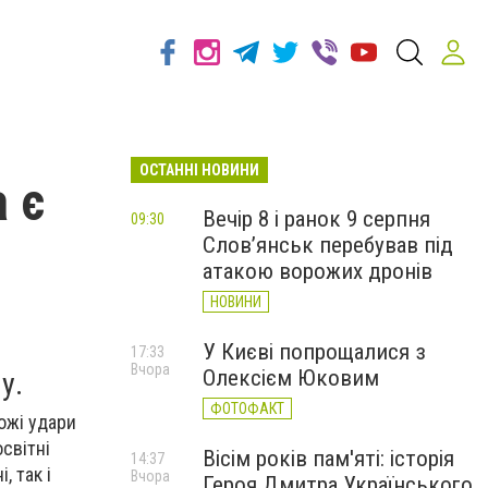
ОСТАННІ НОВИНИ
 є
Вечір 8 і ранок 9 серпня
09:30
Слов’янськ перебував під
атакою ворожих дронів
НОВИНИ
У Києві попрощалися з
17:33
Вчора
Олексієм Юковим
у.
ФОТОФАКТ
ожі удари
світні
Вісім років пам'яті: історія
14:37
, так і
Вчора
Героя Дмитра Українського,