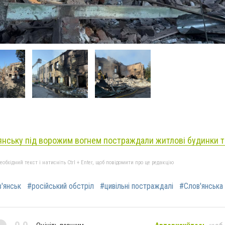
янську під ворожим вогнем постраждали житлові будинки т
бхідний текст і натисніть Ctrl + Enter, щоб повідомити про це редакцію
в'янськ
#російський обстріл
#цивільні постраждалі
#Слов'янська