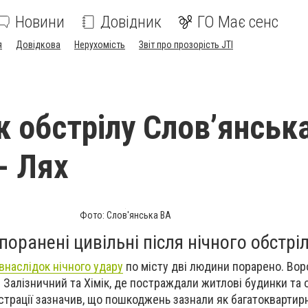
Новини
Довідник
ГО Має сенс
я
Довідкова
Нерухомість
Звіт про прозорість JTI
к обстрілу Слов’янська
- Лях
Фото: Слов'янська ВА
поранені цивільні після нічного обстріл
внаслідок нічного удару
по місту дві людини порарено. Вор
 Залізничний та Хімік, де постраждали житлові будинки та о
страції зазначив, що пошкоджень зазнали як багатоквартирні