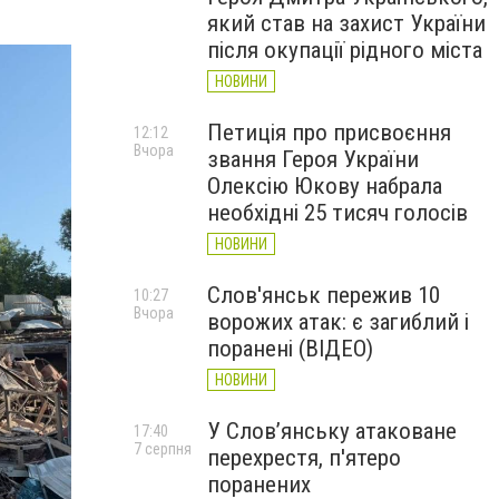
який став на захист України
після окупації рідного міста
НОВИНИ
Петиція про присвоєння
12:12
Вчора
звання Героя України
Олексію Юкову набрала
необхідні 25 тисяч голосів
НОВИНИ
Слов'янськ пережив 10
10:27
Вчора
ворожих атак: є загиблий і
поранені (ВІДЕО)
НОВИНИ
У Слов’янську атаковане
17:40
7 серпня
перехрестя, п'ятеро
поранених