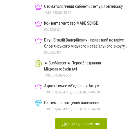
Стоматологічний кабінет Естет у Слов'янську
+380(66)307-55-75
Контент агентство MAKE SENSE
0504262624
Бігун Віталій Валерійович - приватний нотаріус
Слов'янського міського нотаріального округу
Дон.обл.
0506555431
★ BusMaster ★ Переобладнання
Мікроавтобусів №1
+380(67)599-04-04
Адвокатське об'єднання Актум
+380(67)566-47-09, +380(50)347-05-80
Система сповіщення населення
+380(67)340-49-59, +380(67)350-44-68
Додати підприємство