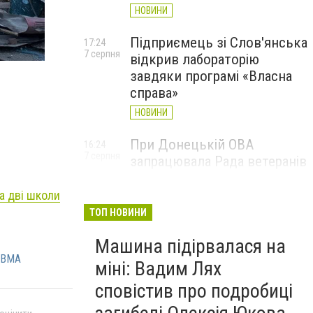
НОВИНИ
Підприємець зі Слов'янська
17:24
Фото: Слов'нська ВА
7 серпня
відкрив лабораторію
завдяки програмі «Власна
справа»
НОВИНИ
При Донецькій ОВА
16:24
7 серпня
запрацювала Рада ветеранів
війни
а дві школи
НОВИНИ
ТОП НОВИНИ
Машина підірвалася на
 ВМА
міні: Вадим Лях
сповістив про подробиці