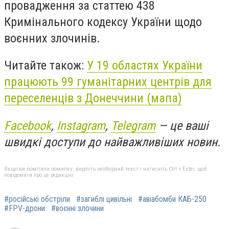
провадження за статтею 438
Кримінального кодексу України щодо
воєнних злочинів.
Читайте також:
У 19 областях України
працюють 99 гуманітарних центрів для
переселенців з Донеччини (мапа)
Facebook
,
Instagram
,
Telegram
— це ваші
швидкі доступи до найважливіших новин.
Якщо ви помітили помилку, виділіть необхідний текст і натисніть Ctrl + Enter, щоб
повідомити про це редакцію
#російські обстріли
#загиблі цивільні
#авіабомби КАБ-250
#FPV-дрони
#воєнні злочини