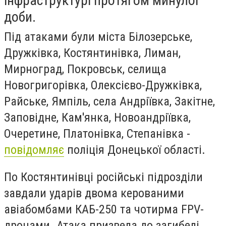
інфраструктурі протягом минулої
доби.
Під атаками були міста Білозерське,
Дружківка, Костянтинівка, Лиман,
Мирноград, Покровськ, селища
Новогригорівка, Олексієво-Дружківка,
Райське, Ямпіль, села Андріївка, Закітне,
Заповідне, Кам'янка, Новоандріївка,
Очеретине, Платонівка, Степанівка -
повідомляє
поліція Донецької області.
По Костянтинівці російські підрозділи
завдали ударів двома керованими
авіабомбами КАБ-250 та чотирма FPV-
дронами. Атака призвела до загибелі