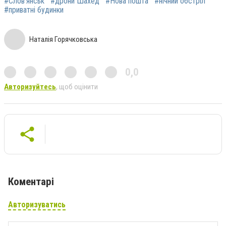
#Слов'янськ
#дрони Шахед
#Нова пошта
#нічний обстріл
#приватні будинки
Наталія Горячковська
0,0
Авторизуйтесь
, щоб оцінити
Коментарі
Авторизуватись