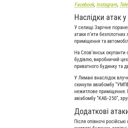
Facebook
,
Instagram
,
Tel
Наслідки атак у
У селищі Зарічне поране
атаки п'яти безпілотних
приміщення та автомобіл
На Слов'янськ окупанти 
будівлю, виробничий цех
приватного будинку та д
У Лимані внаслідок влуч
скинули авіабомбу "УМП
нежитлове приміщення. 
авіабомбу "КАБ-250", зр
Додаткові атаки
Після опівночі російськ