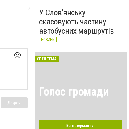
У Слов'янську
скасовують частину
автобусних маршрутів
НОВИНИ
🙂
СПЕЦТЕМА
Голос громади
Додати
Всі матеріали тут