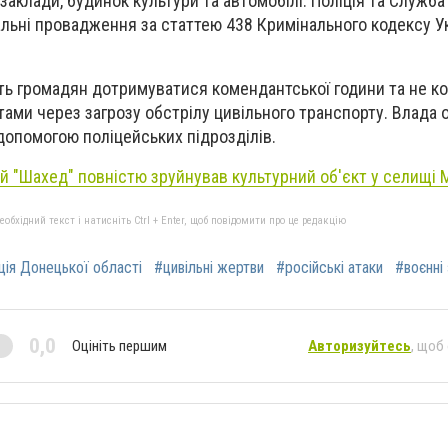
 заклади, будинок культури та автомобілі. Поліція та Служб
альні провадження за статтею 438 Кримінального кодексу У
ть громадян дотримуватися комендантської години та не к
ми через загрозу обстрілу цивільного транспорту. Влада 
допомогою поліцейських підрозділів.
 "Шахед" повністю зруйнував культурний об'єкт у селищі 
бхідний текст і натисніть Ctrl + Enter, щоб повідомити про це редакцію
ція Донецької області
#цивільні жертви
#російські атаки
#воєнні
0,0
Оцініть першим
Авторизуйтесь
, щоб