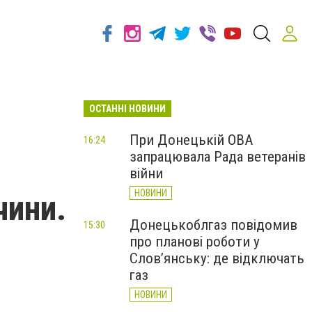
ОСТАННІ НОВИНИ
При Донецькій ОВА
16:24
запрацювала Рада ветеранів
війни
НОВИНИ
чини.
Донецькоблгаз повідомив
15:30
про планові роботи у
Слов’янську: де відключать
газ
НОВИНИ