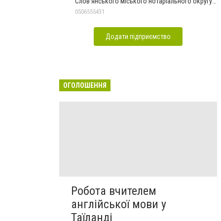
Слов'янського міського нотаріального округу
Дон.обл.
0506555431
Додати підприємство
ОГОЛОШЕННЯ
Робота вчителем
англійської мови у
Таїланді