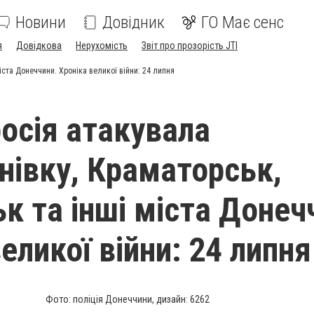
Новини
Довідник
ГО Має сенс
я
Довідкова
Нерухомість
Звіт про прозорість JTI
іста Донеччини. Хроніка великої війни: 24 липня
росія атакувала
нівку, Краматорськ,
к та інші міста Донеч
еликої війни: 24 липня
Фото: поліція Донеччини, дизайн: 6262