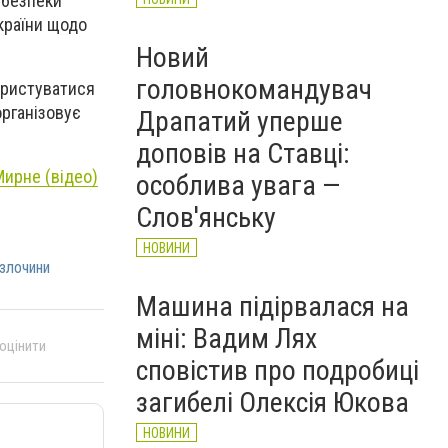
а безпеки
країни щодо
Новий
головнокомандувач
ористуватися
організовує
Драпатий уперше
доповів на Ставці:
Мирне (відео)
особлива увага —
Слов'янську
НОВИНИ
 злочини
Машина підірвалася на
міні: Вадим Лях
 оцінити
сповістив про подробиці
загибелі Олексія Юкова
НОВИНИ