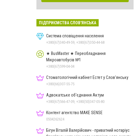
ПІДПРИЄМСТВА СЛОВ'ЯНСЬКА
Система сповіщення населення
+380(67)340-49-59, +380(67)350-44-68
★ BusMaster ★ Переобладнання
Мікроавтобусів №1
+380(67)599-04-04
Стоматологічний кабінет Естет у Слов'янську
+380(66)307-55-75
Адвокатське об'єднання Актум
+380(67)566-47-09, +380(50)347-05-80
Контент агентство MAKE SENSE
0504262624
Бігун Віталій Валерійович - приватний нотаріус