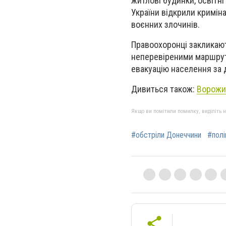
житлові будинки, освітні
України відкрили кримін
воєнних злочинів.
Правоохоронці закликаю
неперевіреними маршрута
евакуацію населення за 
Дивиться також:
Ворожий
Якщо ви помітили помилку, виділіть нео
#обстріли Донеччини
#полі