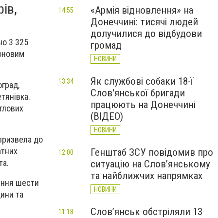
ів,
«Армія відновлення» на
14:55
Донеччині: тисячі людей
долучилися до відбудови
но 3 325
громад
роновим
НОВИНИ
Як службові собаки 18-ї
13:34
оград,
Слов'янської бригади
тянівка.
працюють на Донеччині
тлових
(ВІДЕО)
НОВИНИ
 призвела до
атних
Генштаб ЗСУ повідомив про
12:00
та.
ситуацію на Слов’янському
та найближчих напрямках
ання шести
НОВИНИ
ини та
Слов’янськ обстріляли 13
11:18