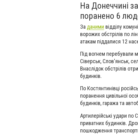
На Донеччині за
поранено 6 люд
За
даними
відділу комуні
ворожих обстрілів по лі
атакам піддалися 12 насе
Під вогнем перебували м
Сіверськ, Слов'янськ, с
Внаслідок обстрілів отр
будинків.
По Костянтинівці російсь
поранення цивільної осо
будинків, гаража та авт
Артилерійські удари по 
приватних будинків. Дро
пошкодження транспортн