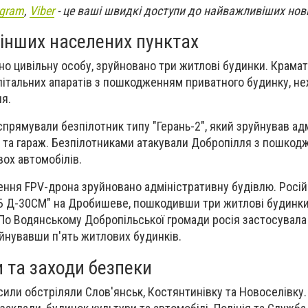
egram
,
Viber
- це ваші швидкі доступи до найважливіших нов
 інших населених пунктах
но цивільну особу, зруйновано три житлові будинки. Крама
 літальних апаратів з пошкодженням приватного будинку, н
я.
спрямували безпілотник типу "Герань-2", який зруйнував ад
 та гараж. Безпілотниками атакували Добропілля з пошко
вох автомобілів.
ення FPV-дрона зруйновано адміністративну будівлю. Російс
Б Д-30СМ" на Дробишеве, пошкодивши три житлові будинки
По Водянському Добропільської громади росія застосувала
уйнувавши п'ять житлових будинків.
 та заходи безпеки
і сили обстріляли Слов'янськ, Костянтинівку та Новоселівк