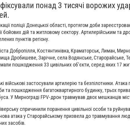
фіксували понад 3 тисячі ворожих удар
ей.
кації поліції Донецької області, протягом доби зареєстрова
нії бойових дій та житловому сектору. Артилерійським та д
лених пунктів регіону.
іста Добропілля, Костянтинівка, Краматорськ, Лиман, Мирн
елища Дробишеве, Зарічне, села Водянське, Старорайське, Те
имали пошкодження 33 цивільних об'єкти, серед яких 17 жи
кі військові застосували артилерію та безпілотники. Атака
би та пошкодження багатоквартирного будинку, трьох прив
обуса. У Мирнограді FPV-дрон травмував двох мешканців міс
Сіверську спричинили поранення цивільної особи та руйнув
нова атака у Старорайському призвела до травмування люд
их засобів.