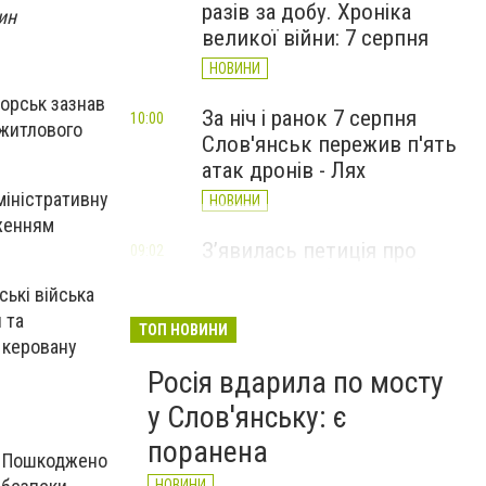
разів за добу. Хроніка
ин
великої війни: 7 серпня
НОВИНИ
торськ зазнав
За ніч і ранок 7 серпня
10:00
ежитлового
Слов'янськ пережив п'ять
атак дронів - Лях
міністративну
НОВИНИ
дженням
З’явилась петиція про
09:02
присвоєння Олексію Юкову
ькі війська
звання Героя України
 та
(посмертно)
ТОП НОВИНИ
 керовану
СТАТТІ
Росія вдарила по мосту
у Слов'янську: є
поранена
у. Пошкоджено
НОВИНИ