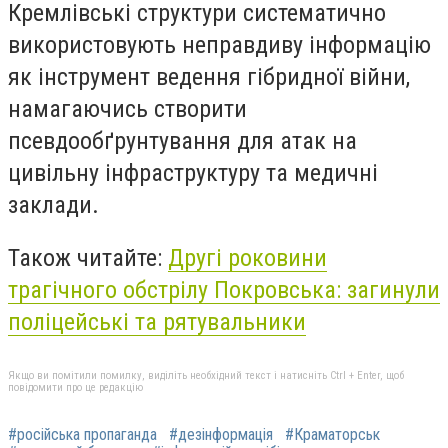
Кремлівські структури систематично
використовують неправдиву інформацію
як інструмент ведення гібридної війни,
намагаючись створити
псевдообґрунтування для атак на
цивільну інфраструктуру та медичні
заклади.
Також читайте:
Другі роковини
трагічного обстрілу Покровська: загинули
поліцейські та рятувальники
Якщо ви помітили помилку, виділіть необхідний текст і натисніть Ctrl + Enter, щоб
повідомити про це редакцію
#російська пропаганда
#дезінформація
#Краматорськ