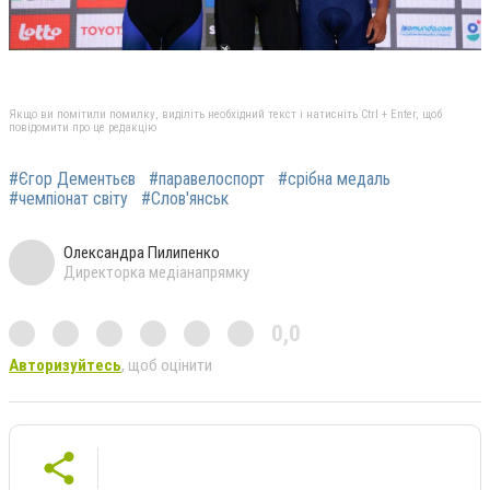
Якщо ви помітили помилку, виділіть необхідний текст і натисніть Ctrl + Enter, щоб
повідомити про це редакцію
#Єгор Дементьєв
#паравелоспорт
#срібна медаль
#чемпіонат світу
#Слов'янськ
Олександра Пилипенко
Директорка медіанапрямку
0,0
Авторизуйтесь
, щоб оцінити