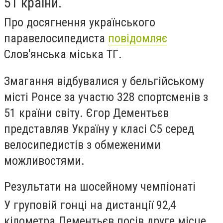
51 країни.
Про досягнення українського
паравелосипедиста
повідомляє
Слов'янська міська ТГ.
Змагання відбувалися у бельгійському
місті Ронсе за участю 328 спортсменів з
51 країни світу. Єгор Дементьєв
представляв Україну у класі С5 серед
велосипедистів з обмеженими
можливостями.
Результати на шосейному чемпіонаті
У груповій гонці на дистанції 92,4
кілометра Дементьєв посів друге місце