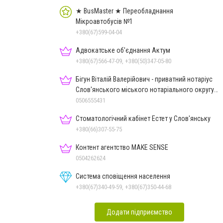
★ BusMaster ★ Переобладнання
Мікроавтобусів №1
+380(67)599-04-04
Адвокатське об'єднання Актум
+380(67)566-47-09, +380(50)347-05-80
Бігун Віталій Валерійович - приватний нотаріус
Слов'янського міського нотаріального округу
Дон.обл.
0506555431
Стоматологічний кабінет Естет у Слов'янську
+380(66)307-55-75
Контент агентство MAKE SENSE
0504262624
Система сповіщення населення
+380(67)340-49-59, +380(67)350-44-68
Додати підприємство