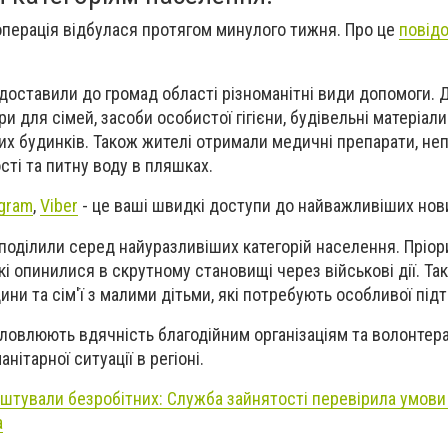
перація відбулася протягом минулого тижня. Про це
повід
 доставили до громад області різноманітні види допомоги. 
и для сімей, засоби особистої гігієни, будівельні матеріал
х будинків. Також жителі отримали медичні препарати, не
сті та питну воду в пляшках.
gram
,
Viber
- це ваші швидкі доступи до найважливіших нов
поділили серед найуразливіших категорій населення. Пріор
кі опинилися в скрутному становищі через військові дії. Т
ини та сім'ї з малими дітьми, які потребують особливої під
овлюють вдячність благодійним організаціям та волонтерам
нітарної ситуації в регіоні.
штували безробітних: Служба зайнятості перевірила умови
а