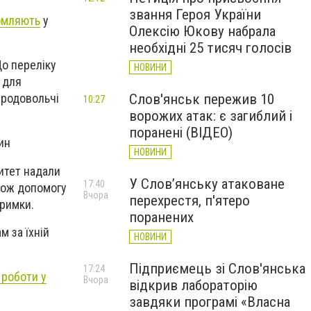
звання Героя України
омляють
у
Олексію Юкову набрала
необхідні 25 тисяч голосів
До переліку
НОВИНИ
и для
Слов'янськ пережив 10
продовольчі
10:27
ворожих атак: є загиблий і
поранені (ВІДЕО)
ин
НОВИНИ
итет надали
У Слов’янську атаковане
17:40
акож допомогу
Вчора
перехрестя, п'ятеро
тримки.
поранених
 за їхній
НОВИНИ
Підприємець зі Слов'янська
17:24
 роботи у
Вчора
відкрив лабораторію
завдяки програмі «Власна