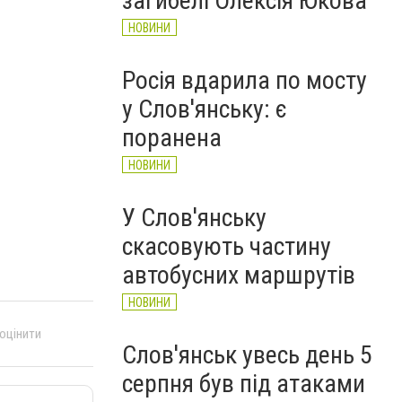
загибелі Олексія Юкова
НОВИНИ
Росія вдарила по мосту
у Слов'янську: є
поранена
НОВИНИ
У Слов'янську
скасовують частину
автобусних маршрутів
НОВИНИ
 оцінити
Слов'янськ увесь день 5
серпня був під атаками