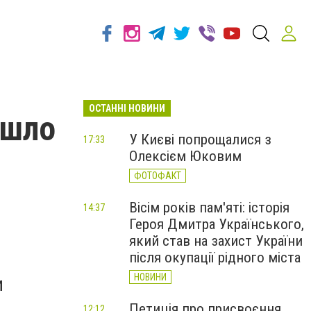
ОСТАННІ НОВИНИ
йшло
У Києві попрощалися з
17:33
Олексієм Юковим
ФОТОФАКТ
Вісім років пам'яті: історія
14:37
Героя Дмитра Українського,
який став на захист України
після окупації рідного міста
НОВИНИ
и
Петиція про присвоєння
12:12