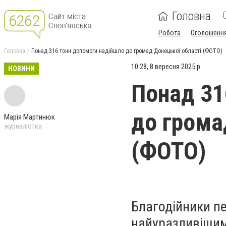
Головна
Робота
Оголошенн
Головна
Понад 316 тонн допомоги надійшло до громад Донецької області (ФОТО)
10:28, 8 вересня 2025 р.
НОВИНИ
Понад 31
до грома
Марія Мартинюк
журналістка
(ФОТО)
Благодійники пе
найуразливішим