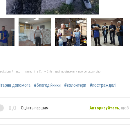
бхідний текст і натисніть Ctrl + Enter, щоб повідомити про це редакцію
ітарна допомога
#благодійники
#волонтери
#постраждалі
0,0
Оцініть першим
Авторизуйтесь
, щоб