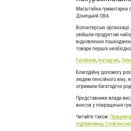
Масштабна гуманітарна о
Донецькій ОВА.
Волонтерські організації
увійшли продуктові набор
відновлення пошкоджени
товари першої необхідно
Facebook
,
Instagram
,
Tele
Благодійну допомогу роз
людям пенсійного віку, я
отримали багатодітні род
Представники влади висл
внесок у покращення гума
Читайте також:
Працевла
підприємиць Слов’янськ