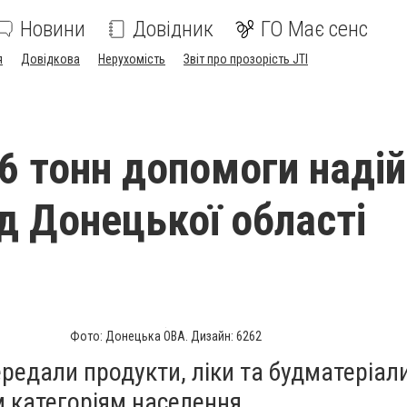
Новини
Довідник
ГО Має сенс
я
Довідкова
Нерухомість
Звіт про прозорість JTI
6 тонн допомоги наді
д Донецької області
Фото: Донецька ОВА. Дизайн: 6262
редали продукти, ліки та будматеріал
 категоріям населення.