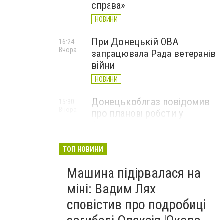
справа»
НОВИНИ
При Донецькій ОВА
16:24
Вчора
запрацювала Рада ветеранів
війни
НОВИНИ
Донецькоблгаз повідомив
15:30
Вчора
про планові роботи у
Слов’янську: де відключать
газ
ТОП НОВИНИ
НОВИНИ
Машина підірвалася на
міні: Вадим Лях
сповістив про подробиці