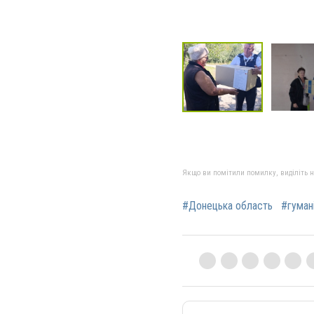
Якщо ви помітили помилку, виділіть нео
#Донецька область
#гуман