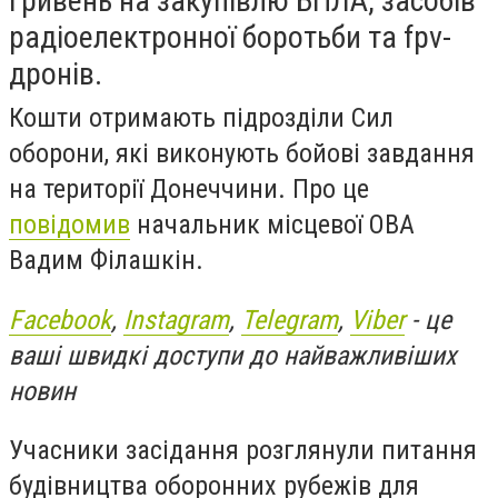
гривень на закупівлю БПЛА, засобів
радіоелектронної боротьби та fpv-
дронів.
Кошти отримають підрозділи Сил
оборони, які виконують бойові завдання
на території Донеччини. Про це
повідомив
начальник місцевої ОВА
Вадим Філашкін.
Facebook
,
Instagram
,
Telegram
,
Viber
- це
ваші швидкі доступи до найважливіших
новин
Учасники засідання розглянули питання
будівництва оборонних рубежів для