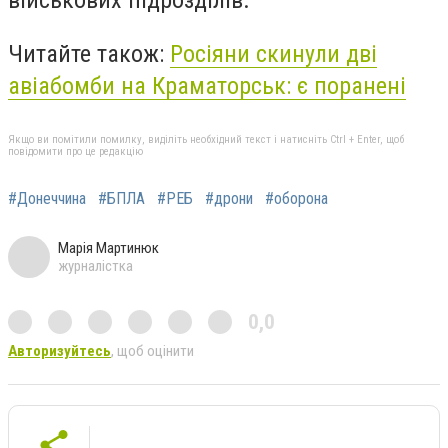
військових підрозділів.
Читайте також:
Росіяни скинули дві
авіабомби на Краматорськ: є поранені
Якщо ви помітили помилку, виділіть необхідний текст і натисніть Ctrl + Enter, щоб
повідомити про це редакцію
#Донеччина
#БПЛА
#РЕБ
#дрони
#оборона
Марія Мартинюк
журналістка
0,0
Авторизуйтесь
, щоб оцінити