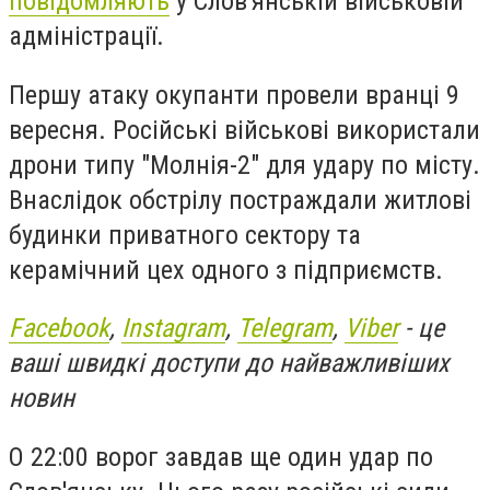
повідомляють
у Слов'янській військовій
адміністрації.
Першу атаку окупанти провели вранці 9
вересня. Російські військові використали
дрони типу "Молнія-2" для удару по місту.
Внаслідок обстрілу постраждали житлові
будинки приватного сектору та
керамічний цех одного з підприємств.
Facebook
,
Instagram
,
Telegram
,
Viber
- це
ваші швидкі доступи до найважливіших
новин
О 22:00 ворог завдав ще один удар по