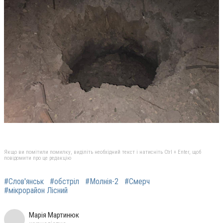
Якщо ви помітили помилку, виділіть необхідний текст і натисніть Ctrl + Enter, щоб
повідомити про це редакцію
#Слов'янськ
#обстріл
#Молнія-2
#Смерч
#мікрорайон Лісний
Марія Мартинюк