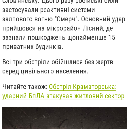
Слов'янську. Цього разу російські сили
застосували реактивні системи
залпового вогню "Смерч". Основний удар
прийшовся на мікрорайон Лісний, де
зазнали пошкоджень щонайменше 15
приватних будинків.
Всі три обстріли обійшлися без жертв
серед цивільного населення.
Читайте також:
Обстріл Краматорська:
ударний БпЛА атакував житловий сектор