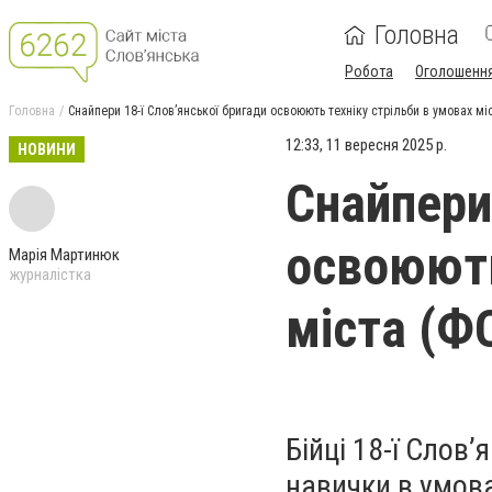
Головна
Робота
Оголошенн
Головна
Снайпери 18-ї Словʼянської бригади освоюють техніку стрільби в умовах м
12:33, 11 вересня 2025 р.
НОВИНИ
Снайпери
освоюють
Марія Мартинюк
журналістка
міста (Ф
Бійці 18-ї Слов
навички в умов