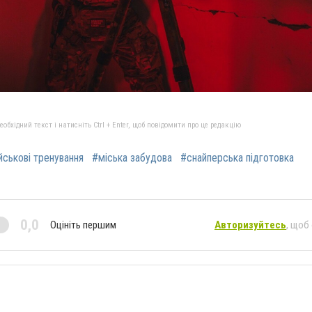
бхідний текст і натисніть Ctrl + Enter, щоб повідомити про це редакцію
йськові тренування
#міська забудова
#снайперська підготовка
0,0
Оцініть першим
Авторизуйтесь
, щоб