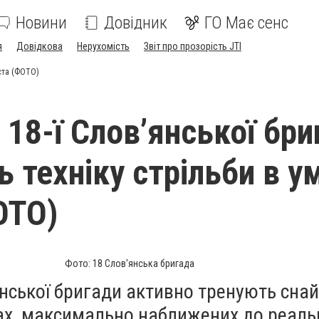
Новини
Довідник
ГО Має сенс
я
Довідкова
Нерухомість
Звіт про прозорість JTI
іста (ФОТО)
 18-ї Словʼянської бри
 техніку стрільби в у
ОТО)
Фото: 18 Слов'янська бригада
ʼянської бригади активно тренують сна
ах, максимально наближених до реаль