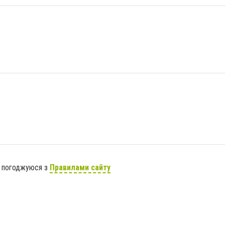
я погоджуюся з
Правилами сайту