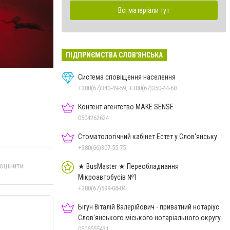
Всі матеріали тут
ПІДПРИЄМСТВА СЛОВ'ЯНСЬКА
Система сповіщення населення
+380(67)340-49-59, +380(67)350-44-68
Контент агентство MAKE SENSE
0504262624
Стоматологічний кабінет Естет у Слов'янську
+380(66)307-55-75
 оцінити
★ BusMaster ★ Переобладнання
Мікроавтобусів №1
+380(67)599-04-04
Бігун Віталій Валерійович - приватний нотаріус
Слов'янського міського нотаріального округу
Дон.обл.
0506555431