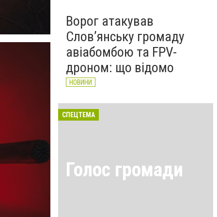
Ворог атакував
Слов’янську громаду
авіабомбою та FPV-
дроном: що відомо
НОВИНИ
СПЕЦТЕМА
Голос громади