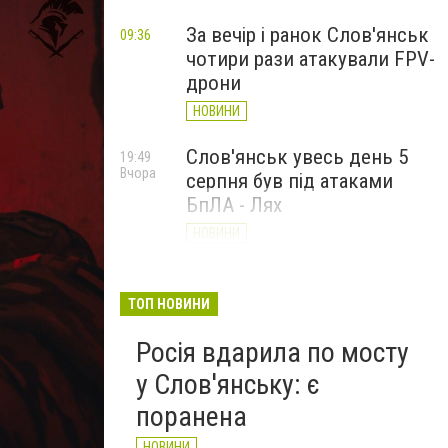
За вечір і ранок Слов'янськ
09:36
чотири рази атакували FPV-
дрони
НОВИНИ
Слов'янськ увесь день 5
19:49
Вчора
серпня був під атаками
БпЛА - Лях
НОВИНИ
У Слов’янську ударний
19:17
Вчора
БПЛа влучив у
ТОП НОВИНИ
триповерховий будинок у
Росія вдарила по мосту
центрі міста (ФОТО)
у Слов'янську: є
НОВИНИ
поранена
НОВИНИ