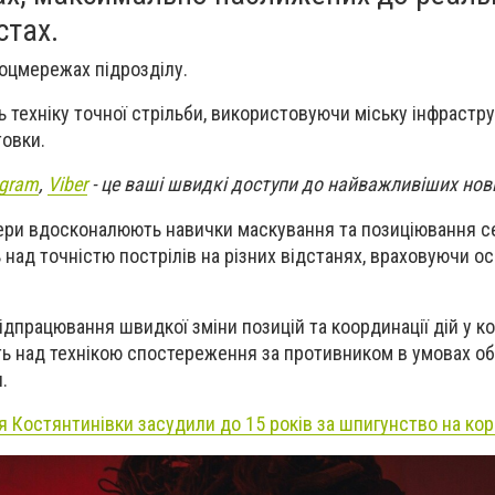
стах.
оцмережах підрозділу.
ь техніку точної стрільби, використовуючи міську інфрастру
товки.
egram
,
Viber
- це ваші швидкі доступи до найважливіших нов
пери вдосконалюють навички маскування та позиціювання с
 над точністю пострілів на різних відстанях, враховуючи о
дпрацювання швидкої зміни позицій та координації дій у ко
ть над технікою спостереження за противником в умовах о
.
 Костянтинівки засудили до 15 років за шпигунство на ко