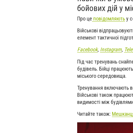
бойових дій у мі
Про це
повідомляють
у с
Військові відпрацьовуют
елемент тактичної підго
Facebook
,
Instagram
,
Tel
Під час тренувань снай
будівель. Бійці працюють
міського середовища.
Тренування включають ві
Військові також працюю
видимості між будівлями
Читайте також:
Мешканця