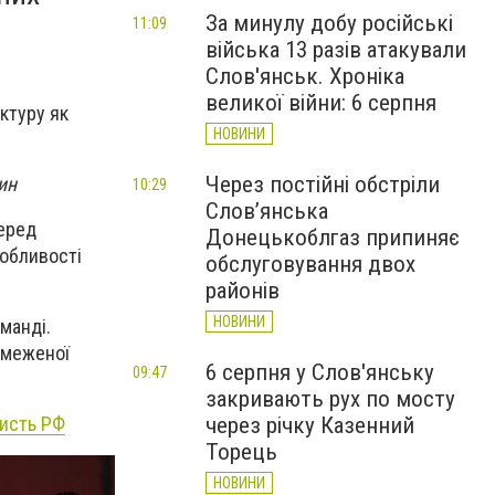
За минулу добу російські
11:09
війська 13 разів атакували
Слов'янськ. Хроніка
великої війни: 6 серпня
ктуру як
НОВИНИ
Через постійні обстріли
ин
10:29
Слов’янська
еред
Донецькоблгаз припиняє
собливості
обслуговування двох
районів
НОВИНИ
манді.
бмеженої
6 серпня у Слов'янську
09:47
закривають рух по мосту
ристь РФ
через річку Казенний
Торець
НОВИНИ