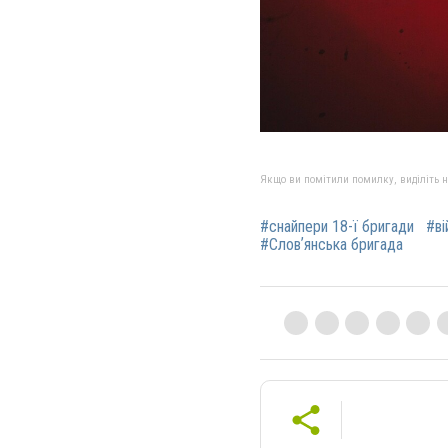
Якщо ви помітили помилку, виділіть нео
#снайпери 18-ї бригади
#ві
#Словʼянська бригада