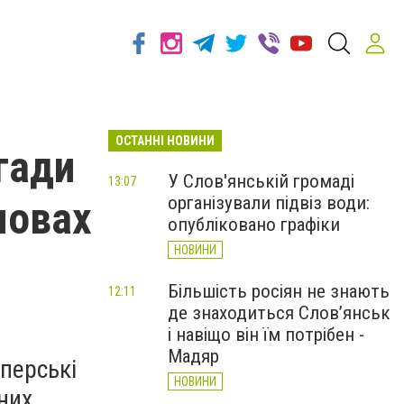
ОСТАННІ НОВИНИ
гади
У Слов'янській громаді
13:07
організували підвіз води:
мовах
опубліковано графіки
НОВИНИ
Більшість росіян не знають
12:11
де знаходиться Слов’янськ
і навіщо він їм потрібен -
Мадяр
йперські
НОВИНИ
них