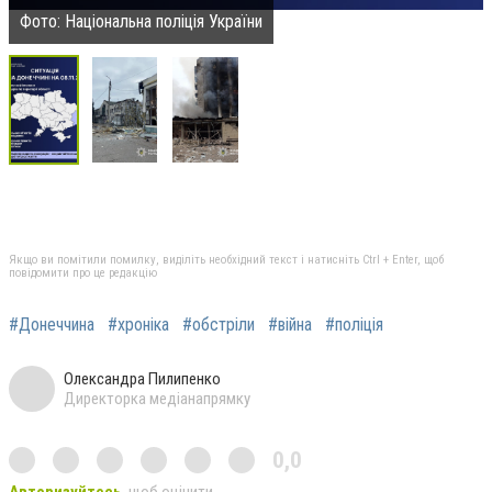
Фото: Національна поліція України
Якщо ви помітили помилку, виділіть необхідний текст і натисніть Ctrl + Enter, щоб
повідомити про це редакцію
#Донеччина
#хроніка
#обстріли
#війна
#поліція
Олександра Пилипенко
Директорка медіанапрямку
0,0