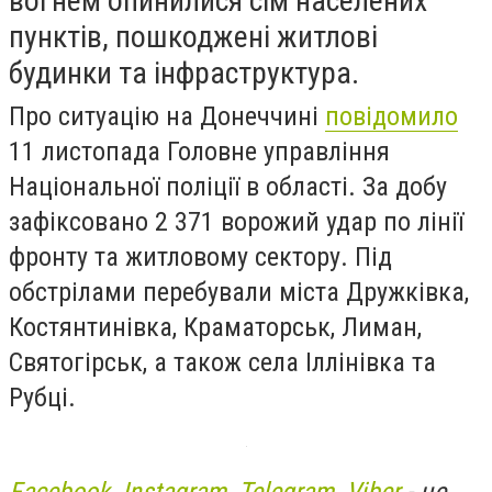
вогнем опинилися сім населених
пунктів, пошкоджені житлові
будинки та інфраструктура.
Про ситуацію на Донеччині
повідомило
11 листопада Головне управління
Національної поліції в області. За добу
зафіксовано 2 371 ворожий удар по лінії
фронту та житловому сектору. Під
обстрілами перебували міста Дружківка,
Костянтинівка, Краматорськ, Лиман,
Святогірськ, а також села Іллінівка та
Рубці.
Facebook
,
Instagram
,
Telegram
,
Viber
- це