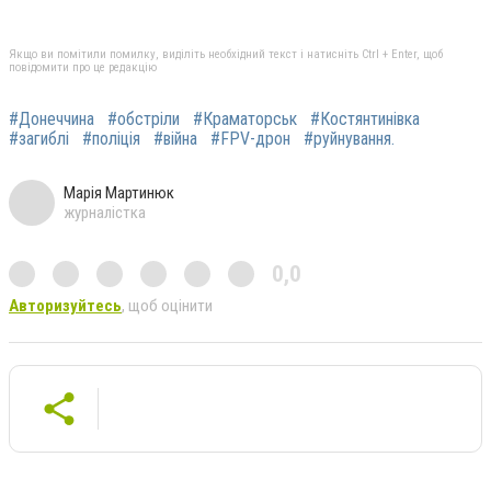
Якщо ви помітили помилку, виділіть необхідний текст і натисніть Ctrl + Enter, щоб
повідомити про це редакцію
#Донеччина
#обстріли
#Краматорськ
#Костянтинівка
#загиблі
#поліція
#війна
#FPV-дрон
#руйнування.
Марія Мартинюк
журналістка
0,0
Авторизуйтесь
, щоб оцінити