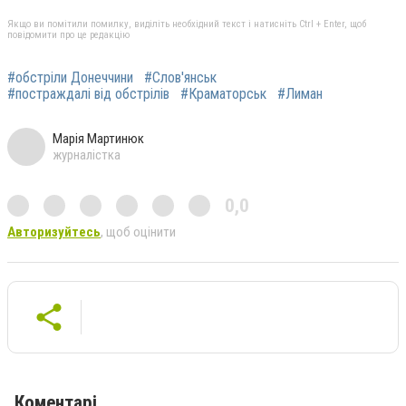
Якщо ви помітили помилку, виділіть необхідний текст і натисніть Ctrl + Enter, щоб
повідомити про це редакцію
#обстріли Донеччини
#Слов'янськ
#постраждалі від обстрілів
#Краматорськ
#Лиман
Марія Мартинюк
журналістка
0,0
Авторизуйтесь
, щоб оцінити
Коментарі