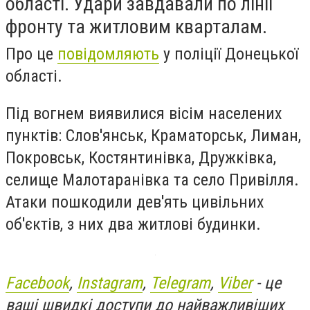
області. Удари завдавали по лінії
фронту та житловим кварталам.
Про це
повідомляють
у поліції Донецької
області.
Під вогнем виявилися вісім населених
пунктів: Слов'янськ, Краматорськ, Лиман,
Покровськ, Костянтинівка, Дружківка,
селище Малотаранівка та село Привілля.
Атаки пошкодили дев'ять цивільних
об'єктів, з них два житлові будинки.
Facebook
,
Instagram
,
Telegram
,
Viber
- це
ваші швидкі доступи до найважливіших