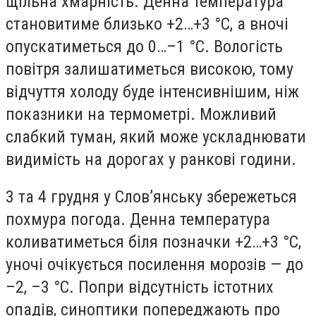
щільна хмарність. Денна температура
становитиме близько +2…+3 °C, а вночі
опускатиметься до 0…–1 °C. Вологість
повітря залишатиметься високою, тому
відчуття холоду буде інтенсивнішим, ніж
показники на термометрі. Можливий
слабкий туман, який може ускладнювати
видимість на дорогах у ранкові години.
3 та 4 грудня у Слов’янську збережеться
похмура погода. Денна температура
коливатиметься біля позначки +2…+3 °C,
уночі очікується посилення морозів — до
–2, –3 °C. Попри відсутність істотних
опадів, синоптики попереджають про