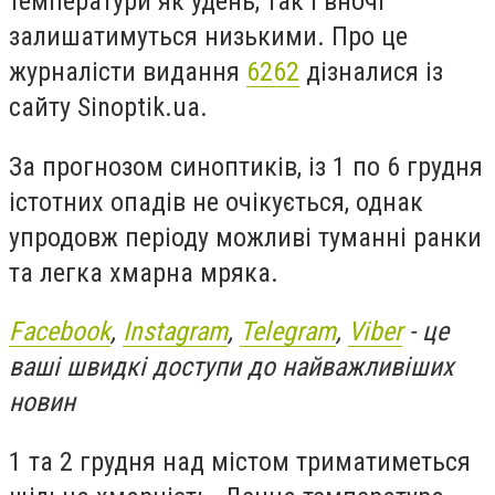
температури як удень, так і вночі
залишатимуться низькими.
Про це
журналісти видання
6262
дізналися із
сайту Sinoptik.ua.
За прогнозом синоптиків, із 1 по 6 грудня
істотних опадів не очікується, однак
упродовж періоду можливі туманні ранки
та легка хмарна мряка.
Facebook
,
Instagram
,
Telegram
,
Viber
- це
ваші швидкі доступи до найважливіших
новин
1 та 2 грудня над містом триматиметься