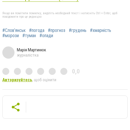
Якщо ви помітили помилку, виділіть необхідний текст і натисніть Ctrl + Enter, щоб
повідомити про це редакцію
#Слов’янськ
#погода
#прогноз
#грудень
#хмарність
#морози
#туман
#опади
Марія Мартинюк
журналістка
0,0
Авторизуйтесь
, щоб оцінити