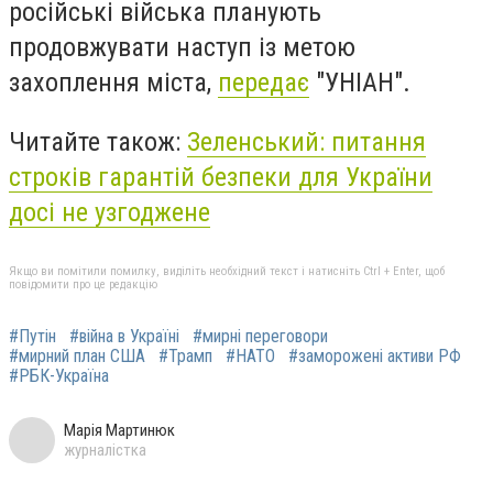
російські війська планують
продовжувати наступ із метою
захоплення міста,
передає
"УНІАН".
Читайте також:
Зеленський: питання
строків гарантій безпеки для України
досі не узгоджене
Якщо ви помітили помилку, виділіть необхідний текст і натисніть Ctrl + Enter, щоб
повідомити про це редакцію
#Путін
#війна в Україні
#мирні переговори
#мирний план США
#Трамп
#НАТО
#заморожені активи РФ
#РБК-Україна
Марія Мартинюк
журналістка