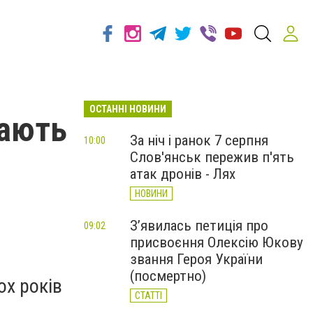
ОСТАННІ НОВИНИ
нають
За ніч і ранок 7 серпня
10:00
Слов'янськ пережив п'ять
атак дронів - Лях
НОВИНИ
З’явилась петиція про
09:02
присвоєння Олексію Юкову
звання Героя України
(посмертно)
ох років
СТАТТІ