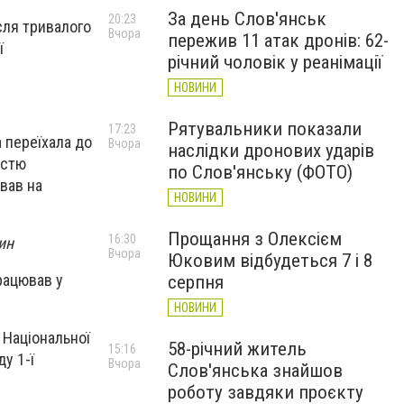
За день Слов'янськ
20:23
сля тривалого
Вчора
пережив 11 атак дронів: 62-
ї
річний чоловік у реанімації
НОВИНИ
Рятувальники показали
17:23
 переїхала до
Вчора
наслідки дронових ударів
істю
по Слов'янську (ФОТО)
вав на
НОВИНИ
Прощання з Олексієм
16:30
ин
Вчора
Юковим відбудеться 7 і 8
рацював у
серпня
НОВИНИ
 Національної
58-річний житель
15:16
у 1-ї
Вчора
Слов'янська знайшов
роботу завдяки проєкту