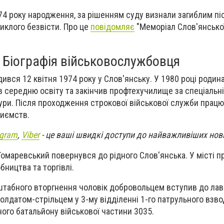
74 року народження, за рішенням суду визнали загиблим пі
никлого безвісти. Про це
повідомляє
"Меморіал Слов'янсько
.
Біографія військовослужбовця
ився 12 квітня 1974 року у Слов'янську. У 1980 році родина
в середню освіту та закінчив профтехучилище за спеціальн
ри. Після проходження строкової військової служби працю
риємств.
egram
,
Viber
- це ваші швидкі доступи до найважливіших нов
 Томаревський повернувся до рідного Слов'янська. У місті п
ництва та торгівлі.
штабного вторгнення чоловік добровольцем вступив до лав
солдатом-стрільцем у 3-му відділенні 1-го патрульного взвод
ного батальйону військової частини 3035.