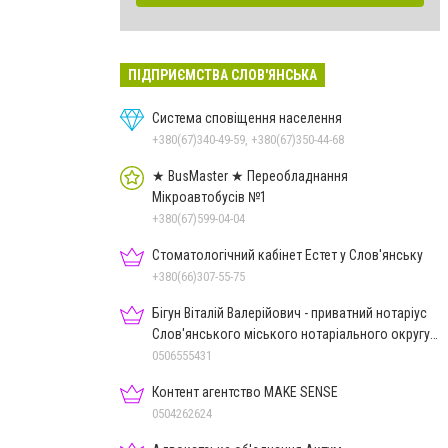
ПІДПРИЄМСТВА СЛОВ'ЯНСЬКА
Система сповіщення населення
+380(67)340-49-59, +380(67)350-44-68
★ BusMaster ★ Переобладнання
Мікроавтобусів №1
+380(67)599-04-04
Стоматологічний кабінет Естет у Слов'янську
+380(66)307-55-75
Бігун Віталій Валерійович - приватний нотаріус
Слов'янського міського нотаріального округу
Дон.обл.
0506555431
Контент агентство MAKE SENSE
0504262624