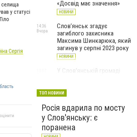
«Досвід має значення»
і селища
вав у статусі
НОВИНИ
Тіло
Слов’янськ згадує
14:36
Вчора
загиблого захисника
Максима Шинкарюка, який
загинув у серпні 2023 року
їна Сергія
НОВИНИ
У Слов'янській громаді
13:07
Вчора
організували підвіз води:
опубліковано графіки
бласть
ТОП НОВИНИ
НОВИНИ
Росія вдарила по мосту
у Слов'янську: є
 оцінити
поранена
НОВИНИ