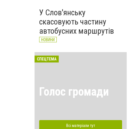
У Слов'янську
скасовують частину
автобусних маршрутів
НОВИНИ
СПЕЦТЕМА
Голос громади
Всі матеріали тут