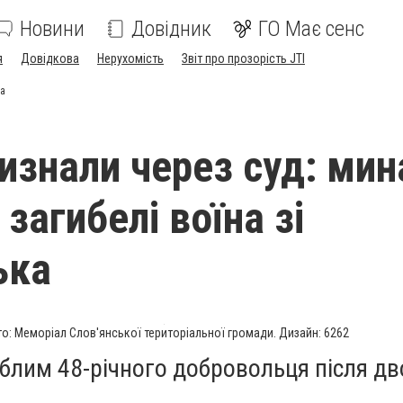
Новини
Довідник
ГО Має сенс
я
Довідкова
Нерухомість
Звіт про прозорість JTI
ка
изнали через суд: ми
загибелі воїна зі
ька
о: Меморіал Слов'янської територіальної громади. Дизайн: 6262
блим 48-річного добровольця після дв