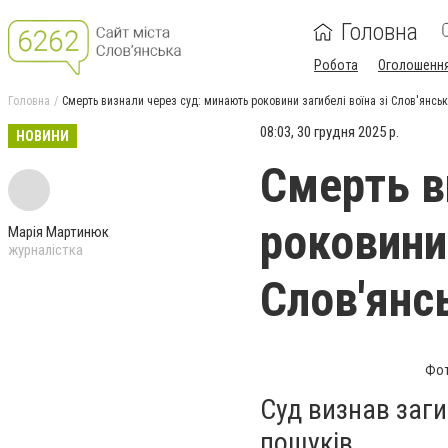
Головна
Робота
Оголошенн
Головна
Смерть визнали через суд: минають роковини загибелі воїна зі Слов'янсь
08:03, 30 грудня 2025 р.
НОВИНИ
Смерть в
роковини 
Марія Мартинюк
журналістка
Слов'янс
Фот
Суд визнав заги
пошуків.