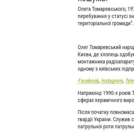
Олега Томаревського, 19
перебування у статусі з
територіальної громади"
Олег Томаревський народ
Києва, де хлопець здобу
монтажника радіоапарату
одному з київських підп
Facebook
,
Instagram
,
Tel
Наприкінці 1990-х років
сферах керамічного вироб
Після початку повномас
гвардії України. Служив 
патрульної роти патруль