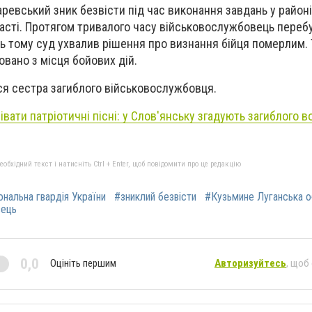
аревський зник безвісти під час виконання завдань у район
асті. Протягом тривалого часу військовослужбовець перебу
ць тому суд ухвалив рішення про визнання бійця померлим. 
овано з місця бойових дій.
ся сестра загиблого військовослужбовця.
вати патріотичні пісні: у Слов'янську згадують загиблого во
бхідний текст і натисніть Ctrl + Enter, щоб повідомити про це редакцію
ональна гвардія України
#зниклий безвісти
#Кузьмине Луганська о
вець
0,0
Оцініть першим
Авторизуйтесь
, щоб