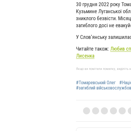
30 грудня 2022 року Том
Кузьмине Луганської обл
зниклого безвісти. Міся
загиблого досі не евакуй
У Слов'янську залишила
Читайте також:
Любив спі
Лисенка
Якщо ви помітили помилку, виділіть нео
#Томаревський Олег
#Наці
#загиблий військовослужбо