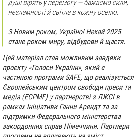
душі вірять у перемогу — бажаємо сили,
незламності й світла в кожну оселю.
З Новим роком, Україно! Нехай 2025
стане роком миру, відбудови й щастя.
Цей матеріал став можливим завдяки
проєкту «Голоси України», який є
частиною програми SAFE, що реалізується
Європейським центром свободи преси та
медіа (ECPMF) у партнерстві з ЛЖСІ в
рамках Ініціативи Ганни Арендт та за
підтримки Федерального міністерства
закордонних справ Німеччини. Партнери
програми не впливають на зміст