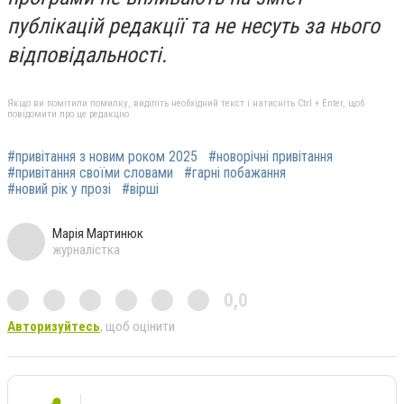
публікацій редакції та не несуть за нього
відповідальності.
Якщо ви помітили помилку, виділіть необхідний текст і натисніть Ctrl + Enter, щоб
повідомити про це редакцію
#привітання з новим роком 2025
#новорічні привітання
#привітання своїми словами
#гарні побажання
#новий рік у прозі
#вірші
Марія Мартинюк
журналістка
0,0
Авторизуйтесь
, щоб оцінити