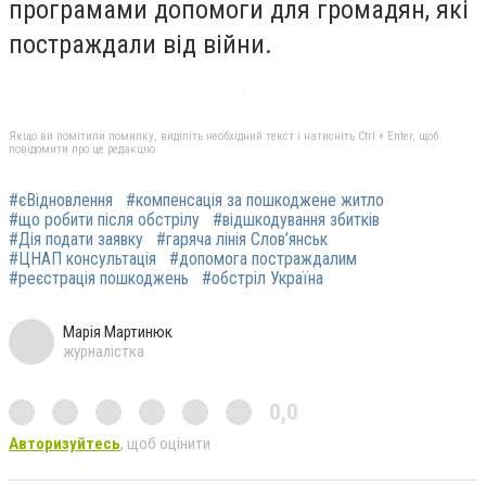
програмами допомоги для громадян, які
постраждали від війни.
Якщо ви помітили помилку, виділіть необхідний текст і натисніть Ctrl + Enter, щоб
повідомити про це редакцію
#єВідновлення
#компенсація за пошкоджене житло
#що робити після обстрілу
#відшкодування збитків
#Дія подати заявку
#гаряча лінія Слов’янськ
#ЦНАП консультація
#допомога постраждалим
#реєстрація пошкоджень
#обстріл Україна
Марія Мартинюк
журналістка
0,0
Авторизуйтесь
, щоб оцінити