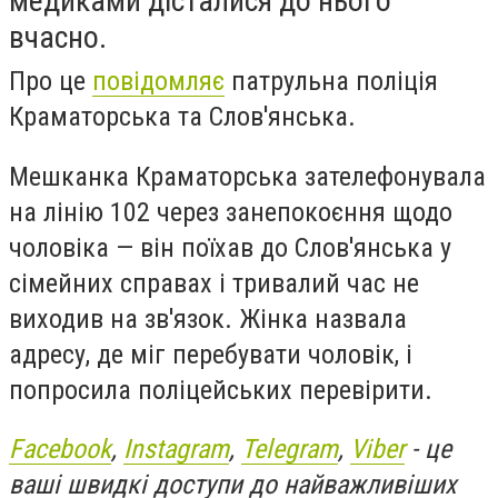
медиками дісталися до нього
вчасно.
Про це
повідомляє
патрульна поліція
Краматорська та Слов'янська.
Мешканка Краматорська зателефонувала
на лінію 102 через занепокоєння щодо
чоловіка — він поїхав до Слов'янська у
сімейних справах і тривалий час не
виходив на зв'язок. Жінка назвала
адресу, де міг перебувати чоловік, і
попросила поліцейських перевірити.
Facebook
,
Instagram
,
Telegram
,
Viber
- це
ваші швидкі доступи до найважливіших