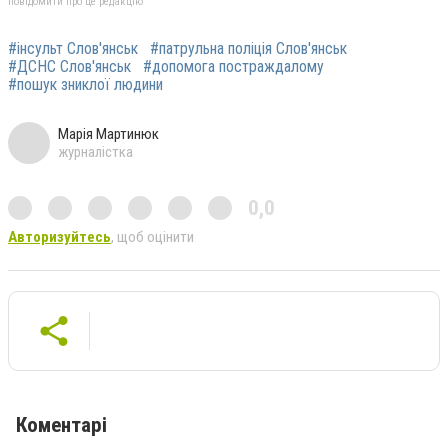
повідомити про це редакцію
#інсульт Слов'янськ
#патрульна поліція Слов'янськ
#ДСНС Слов'янськ
#допомога постраждалому
#пошук зниклої людини
Марія Мартинюк
журналістка
0,0
Авторизуйтесь
, щоб оцінити
Коментарі